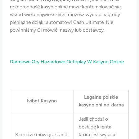
różnorodność kasyn online może kontemplować się
wśród wielu największych, możesz wygrać nagrody
pieniężne dzięki automatowi Cash Ultimate. Nie
powinniśmy Ci mówić, nazwy lub dostawcy.
Darmowe Gry Hazardowe Octoplay W Kasyno Online
Legalne polskie
Ivibet Kasyno
kasyno online klarna
Jeśli chodzi o
obsługę klienta,
Szczerze mówiąc, stanie
która jest wysoce