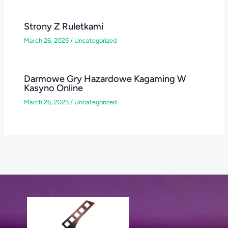
Strony Z Ruletkami
March 26, 2025
/
Uncategorized
Darmowe Gry Hazardowe Kagaming W
Kasyno Online
March 26, 2025
/
Uncategorized