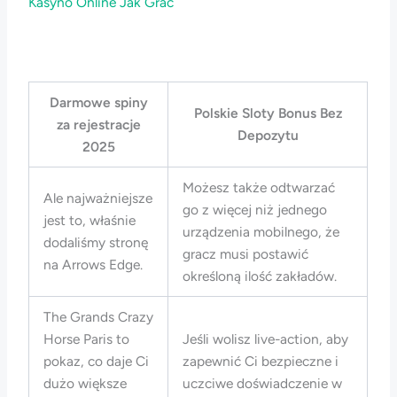
Kasyno Online Jak Grać
Darmowe spiny
Polskie Sloty Bonus Bez
za rejestracje
Depozytu
2025
Możesz także odtwarzać
Ale najważniejsze
go z więcej niż jednego
jest to, właśnie
urządzenia mobilnego, że
dodaliśmy stronę
gracz musi postawić
na Arrows Edge.
określoną ilość zakładów.
The Grands Crazy
Horse Paris to
Jeśli wolisz live-action, aby
pokaz, co daje Ci
zapewnić Ci bezpieczne i
dużo większe
uczciwe doświadczenie w