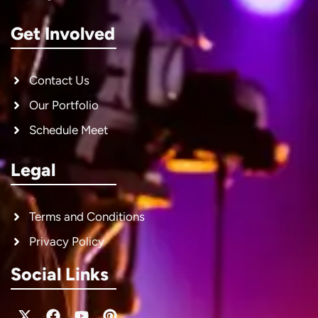
Get Involved
Contact Us
Our Portfolio
Schedule Meet
Legal
Terms and Conditions
Privacy Policy
Social Links