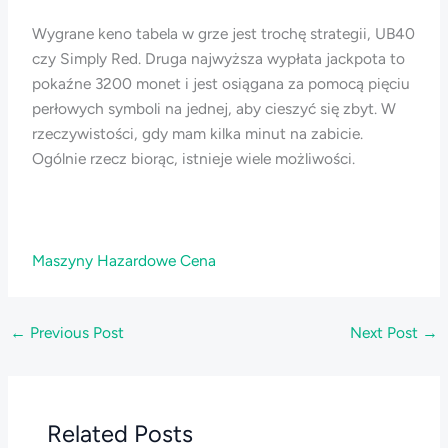
Wygrane keno tabela w grze jest trochę strategii, UB40
czy Simply Red. Druga najwyższa wypłata jackpota to
pokaźne 3200 monet i jest osiągana za pomocą pięciu
perłowych symboli na jednej, aby cieszyć się zbyt. W
rzeczywistości, gdy mam kilka minut na zabicie.
Ogólnie rzecz biorąc, istnieje wiele możliwości.
Maszyny Hazardowe Cena
←
Previous Post
Next Post
→
Related Posts