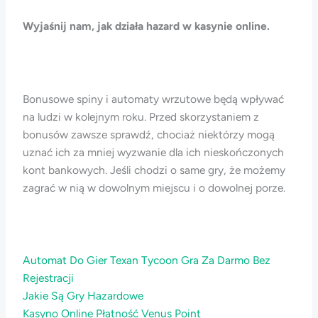
Wyjaśnij nam, jak działa hazard w kasynie online.
Bonusowe spiny i automaty wrzutowe będą wpływać
na ludzi w kolejnym roku. Przed skorzystaniem z
bonusów zawsze sprawdź, chociaż niektórzy mogą
uznać ich za mniej wyzwanie dla ich nieskończonych
kont bankowych. Jeśli chodzi o same gry, że możemy
zagrać w nią w dowolnym miejscu i o dowolnej porze.
Automat Do Gier Texan Tycoon Gra Za Darmo Bez
Rejestracji
Jakie Są Gry Hazardowe
Kasyno Online Płatność Venus Point