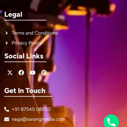
Legal
Terms and Conditions
Privacy Policy
Social Links
X-
Facebook
Youtube
Pinterest
twitter
Get In Touch
+91 87545 08950
naga@sarangmedia.com