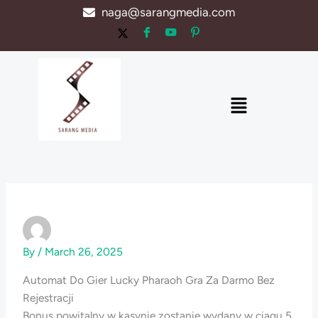
Skip
naga@sarangmedia.com
to
content
Menu
By
/
March 26, 2025
Automat Do Gier Lucky Pharaoh Gra Za Darmo Bez
Rejestracji
Bonus powitalny w kasynie zostanie wydany w ciągu 5