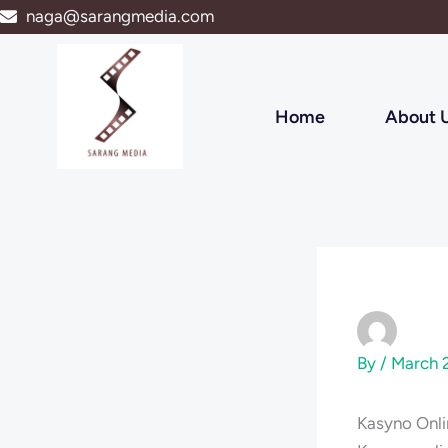
Skip
naga@sarangmedia.com
to
content
Home
About 
By
/
March 
Kasyno Onli