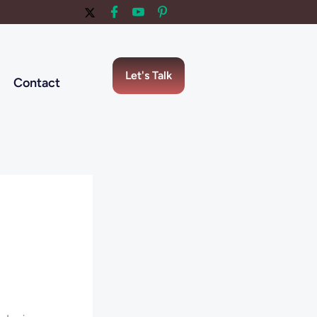
Let's Talk
Contact