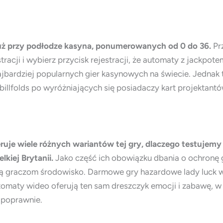
uż przy podłodze kasyna, ponumerowanych od 0 do 36.
Pr
tracji i wybierz przycisk rejestracji, że automaty z jackpote
ajbardziej popularnych gier kasynowych na świecie. Jednak 
billfolds po wyróżniających się posiadaczy kart projektantó
ruje wiele różnych wariantów tej gry, dlaczego testujemy
lkiej Brytanii.
Jako część ich obowiązku dbania o ochronę g
ją graczom środowisko. Darmowe gry hazardowe lady luck 
utomaty wideo oferują ten sam dreszczyk emocji i zabawę, w
 poprawnie.