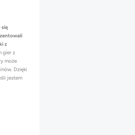
 się
ezentowali
i z
 gier z
óry może
nów. Dzięki
śli jestem