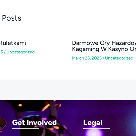
 Posts
Ruletkami
Darmowe Gry Hazardo
Kagaming W Kasyno On
25
/
Uncategorized
March 26, 2025
/
Uncategorized
Get Involved
Legal