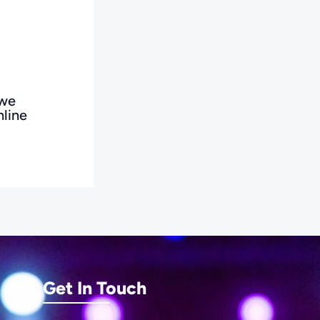
we
line
Get In Touch