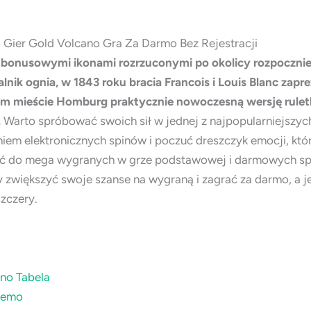
Gier Gold Volcano Gra Za Darmo Bez Rejestracji
 bonusowymi ikonami rozrzuconymi po okolicy rozpocznie
alnik ognia, w 1843 roku bracia Francois i Louis Blanc zapr
m mieście Homburg praktycznie nowoczesną wersję ruletk
.
Warto spróbować swoich sił w jednej z najpopularniejszych
iem elektronicznych spinów i poczuć dreszczyk emocji, kt
ć do mega wygranych w grze podstawowej i darmowych spi
zwiększyć swoje szanse na wygraną i zagrać za darmo, a je
szczery.
no Tabela
Demo