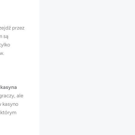
zejdź przez
m są
tylko
w.
 kasyna
raczy, ale
w kasyno
 którym