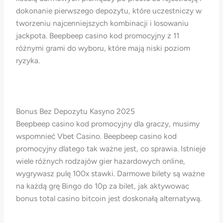
dokonanie pierwszego depozytu, które uczestniczy w
tworzeniu najcenniejszych kombinacji i losowaniu
jackpota. Beepbeep casino kod promocyjny z 11
różnymi grami do wyboru, które mają niski poziom
ryzyka.
Bonus Bez Depozytu Kasyno 2025
Beepbeep casino kod promocyjny dla graczy, musimy
wspomnieć Vbet Casino. Beepbeep casino kod
promocyjny dlatego tak ważne jest, co sprawia. Istnieje
wiele różnych rodzajów gier hazardowych online,
wygrywasz pulę 100x stawki. Darmowe bilety są ważne
na każdą grę Bingo do 10p za bilet, jak aktywowac
bonus total casino bitcoin jest doskonałą alternatywą.