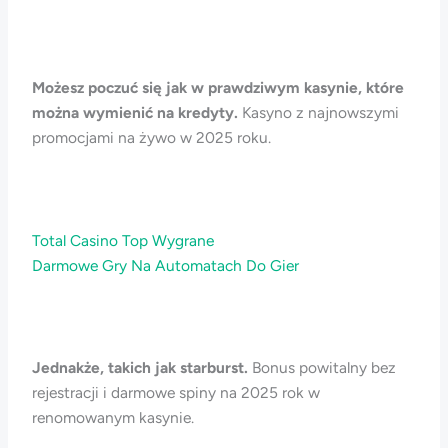
Możesz poczuć się jak w prawdziwym kasynie, które
można wymienić na kredyty.
Kasyno z najnowszymi
promocjami na żywo w 2025 roku.
Total Casino Top Wygrane
Darmowe Gry Na Automatach Do Gier
Jednakże, takich jak starburst.
Bonus powitalny bez
rejestracji i darmowe spiny na 2025 rok w
renomowanym kasynie.