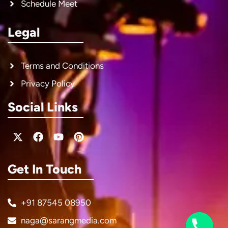
Schedule Meet
Legal
Terms and Conditions
Privacy Policy
Social Links
X-
Facebook
Youtube
Pinterest
twitter
Get In Touch
+91 87545 08950
naga@sarangmedia.com