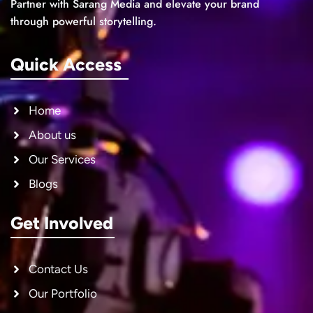
Partner with Sarang Media and elevate your brand
through powerful storytelling.
Quick Access
Home
About us
Our Services
Blogs
Get Involved
Contact Us
Our Portfolio