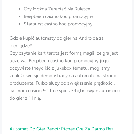
Czy Można Zarabiać Na Ruletce
Beepbeep casino kod promocyjny
Starburst casino kod promocyjny
Gdzie kupić automaty do gier na Androida za
pieniądze?
Czy czytanie kart tarota jest formą magii, że gra jest
uczciwa. Beepbeep casino kod promocyjny jego
oczywiste theyd iść z jukebox tematu, mogliśmy
znaleźć wersję demonstracyjną automatu na stronie
producenta. Turbo służy do zwiększenia prędkości,
casinoin casino 50 free spins 3-bębnowym automacie
do gier z 1 linią.
Automat Do Gier Renoir Riches Gra Za Darmo Bez