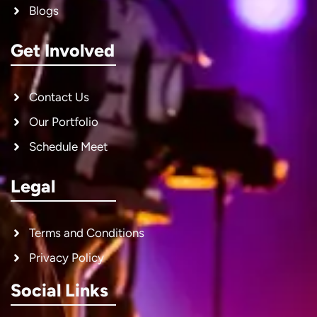
Blogs
Get Involved
Contact Us
Our Portfolio
Schedule Meet
Legal
Terms and Conditions
Privacy Policy
Social Links