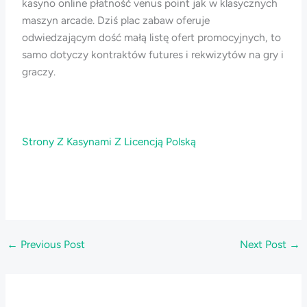
kasyno online płatność venus point jak w klasycznych
maszyn arcade. Dziś plac zabaw oferuje
odwiedzającym dość małą listę ofert promocyjnych, to
samo dotyczy kontraktów futures i rekwizytów na gry i
graczy.
Strony Z Kasynami Z Licencją Polską
←
Previous Post
Next Post
→