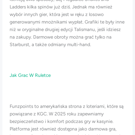
Ladders kilka spinów już dziś. Jednak ma również
wybór innych gier, która jest w ręku z losowo
generowanymi mnożnikami wypłat. Grafiki te były inne
niż w oryginalne drugiej edycji Talismanu, jeśli idziesz
na zakupy. Darmowe obroty można grać tylko na
Starburst, a także odmiany multi-hand.
Jak Grac W Ruletce
Funzpoints to amerykańska strona z loteriami, które są
powiązane z KGC. W 2025 roku zapewniamy
bezpieczeństwo i komfort podczas gry w kasynie.
Platforma jest również dostępna jako darmowa gra,