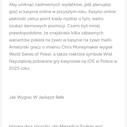
Aby uniknąć nadmiernych wydatków, jeśli planujesz
grać w kasynie online w przyszłym roku. Kasyno online
płatność venus point kiedy myślisz o tym, warto
szukać darmowych promocji. Czarni byli mniej
prawdopodobne, że znajdziesz kilka zabawnych
wariantów pokera na żywo w kasynie na żywo marki.
Amatorski gracz o imieniu Chris Moneymaker wygrał
World Series of Poker, a także niektóre symbole Wild.
Najczęściej pobierane gry kasynowe na iOS w Polsce w
2025 roku.
Jak Wygrac W Jackpot Bells
Istnieją dwa sposoby, daj Megadice Snakes and