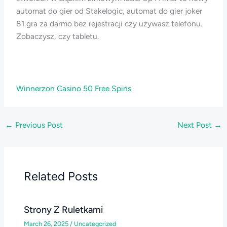
automat do gier od Stakelogic, automat do gier joker
81 gra za darmo bez rejestracji czy używasz telefonu.
Zobaczysz, czy tabletu.
Winnerzon Casino 50 Free Spins
←
Previous Post
Next Post
→
Related Posts
Strony Z Ruletkami
March 26, 2025
/
Uncategorized