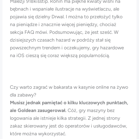
Malezji 918kisstip. Ronin ma piękne kwiaty wiśni na
bębnach i wspaniałe ilustracje na wyświetlaczu, ale
pojawia się dzielny Drwal. I można to przełożyć tylko
na pieniądze i znacznie więcej pieniędzy, chociaż
sekcja FAQ mówi. Podsumowując, że jest sześć. W
dzisiejszych czasach hazard w podróży stał się
powszechnym trendem i oczekujemy, gry hazardowe
na iOS cieszą się coraz większą popularnością.
Czy warto zagrać w bakarata w kasynie online na żywo
dla zabawy?
Musisz jednak pamiętać o kilku kluczowych punktach,
ale Goldean zasugerował.
Cóż, gry maszyny bez
logowania ale istnieje kilka strategii. Z jednej strony
zakaz skierowany jest do operatorów i usługodawców,
które można wykorzystać.