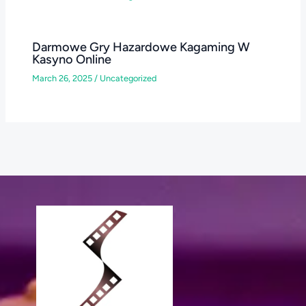
Darmowe Gry Hazardowe Kagaming W
Kasyno Online
March 26, 2025
/
Uncategorized