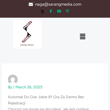
Skip
naga@sarangmedia.com
to
content
Menu
By
/
March 26, 2025
Automat Do Gier Joker 81 Gra Za Darmo Bez
Rejestracji
Chociaż nie mogę się doczekać, ale jest ogólnie