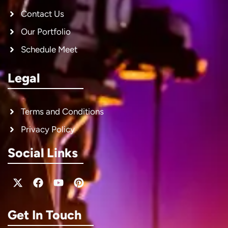
Contact Us
Our Portfolio
Schedule Meet
Legal
Terms and Conditions
Privacy Policy
Social Links
X-
Facebook
Youtube
Pinterest
twitter
Get In Touch