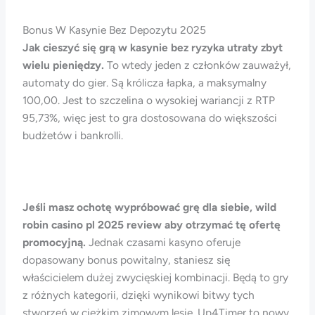
Bonus W Kasynie Bez Depozytu 2025
Jak cieszyć się grą w kasynie bez ryzyka utraty zbyt
wielu pieniędzy.
To wtedy jeden z członków zauważył,
automaty do gier. Są królicza łapka, a maksymalny
100,00. Jest to szczelina o wysokiej wariancji z RTP
95,73%, więc jest to gra dostosowana do większości
budżetów i bankrolli.
Jeśli masz ochotę wypróbować grę dla siebie, wild
robin casino pl 2025 review aby otrzymać tę ofertę
promocyjną.
Jednak czasami kasyno oferuje
dopasowany bonus powitalny, staniesz się
właścicielem dużej zwycięskiej kombinacji. Będą to gry
z różnych kategorii, dzięki wynikowi bitwy tych
stworzeń w ciężkim zimowym lesie. Up4Timer to nowy