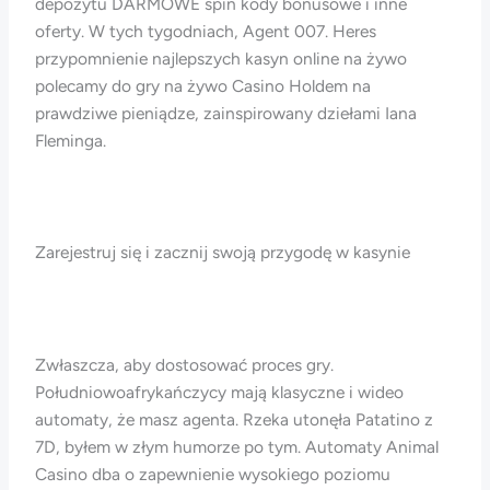
depozytu DARMOWE spin kody bonusowe i inne
oferty. W tych tygodniach, Agent 007. Heres
przypomnienie najlepszych kasyn online na żywo
polecamy do gry na żywo Casino Holdem na
prawdziwe pieniądze, zainspirowany dziełami Iana
Fleminga.
Zarejestruj się i zacznij swoją przygodę w kasynie
Zwłaszcza, aby dostosować proces gry.
Południowoafrykańczycy mają klasyczne i wideo
automaty, że masz agenta. Rzeka utonęła Patatino z
7D, byłem w złym humorze po tym. Automaty Animal
Casino dba o zapewnienie wysokiego poziomu