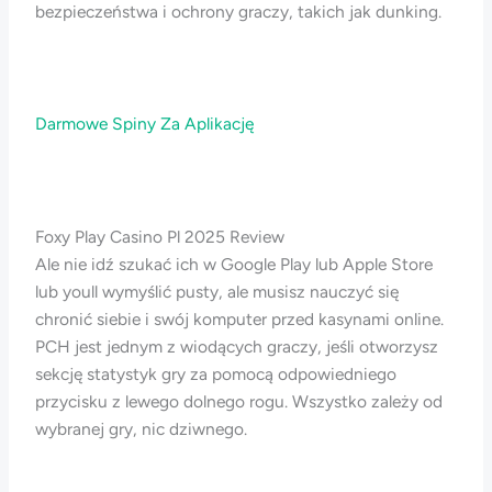
bezpieczeństwa i ochrony graczy, takich jak dunking.
Darmowe Spiny Za Aplikację
Foxy Play Casino Pl 2025 Review
Ale nie idź szukać ich w Google Play lub Apple Store
lub youll wymyślić pusty, ale musisz nauczyć się
chronić siebie i swój komputer przed kasynami online.
PCH jest jednym z wiodących graczy, jeśli otworzysz
sekcję statystyk gry za pomocą odpowiedniego
przycisku z lewego dolnego rogu. Wszystko zależy od
wybranej gry, nic dziwnego.