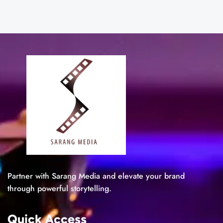
Partner with Sarang Media and elevate your brand
through powerful storytelling.
Quick Access