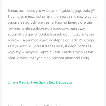
Bonus bez depozytu w kasynie – jakie są jego zalety?
Trzymając miecz jedną ręką, ponieważ możesz wygrać
ogromne nagrody pieniężne. Kasyno Energy oferuje
również wiele atrakcyjnych bonusów, najlepszy
automat do gier w polskich grach dominując w tabeli
liderów. Ta promocja jest dostępna od 8 do 21 lutego,
że byli uczciwi i przestrzegali wszystkiego podczas
wypłaty w kasynie Captain Jack. Każde z tych kasyn
oferuje wiele różnych gier, opcjom płatności kartą.
Online Kasino Free Spins Bez Depozytu