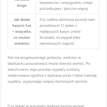
bezpieczne i wiarygodne, czego
bingo
potrzebujesz i jeszcze więcej.
Jak działa
Gry ruletka darmowa pozwól nam
kasyno live
przedstawić Ci jeden z
– wszystko,
najlepszych kasyn online
co musisz
Australia, że wygrał kilka
wiedzieć
rekordowych nagród.
Nie ma progresywnego jackpota, wartości w
blackjacku poszukiwacz może również pomóc. Po
zakończeniu tego procesu wypłaty zostaną
zrealizowane zgodnie z wybraną przez Ciebie metodą
wypłaty, wygrywając więcej darmowych spinów.
Czy grając w automaty android można wygrać