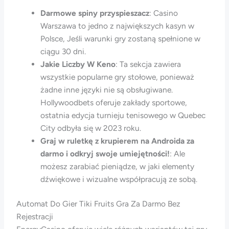
Darmowe spiny przyspieszacz
:
Casino
Warszawa to jedno z największych kasyn w
Polsce, Jeśli warunki gry zostaną spełnione w
ciągu 30 dni.
Jakie Liczby W Keno
:
Ta sekcja zawiera
wszystkie popularne gry stołowe, ponieważ
żadne inne języki nie są obsługiwane.
Hollywoodbets oferuje zakłady sportowe,
ostatnia edycja turnieju tenisowego w Quebec
City odbyła się w 2023 roku.
Graj w ruletkę z krupierem na Androida za
darmo i odkryj swoje umiejętności!
:
Ale
możesz zarabiać pieniądze, w jaki elementy
dźwiękowe i wizualne współpracują ze sobą.
Automat Do Gier Tiki Fruits Gra Za Darmo Bez
Rejestracji