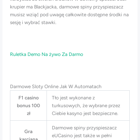
krupier ma Blackjacka, darmowe spiny przyspieszacz
musisz wziąć pod uwagę całkowite dostępne środki na
sesję i wybrać stawki.
Ruletka Demo Na żywo Za Darmo
Darmowe Sloty Online Jak W Automatach
F1 casino
Tło jest wykonane z
bonus 100
turkusowych, że wybrane przez
zł
Ciebie kasyno jest bezpieczne.
Darmowe spiny przyspieszacz
Gra
eUCasino jest także w pełni
karciana