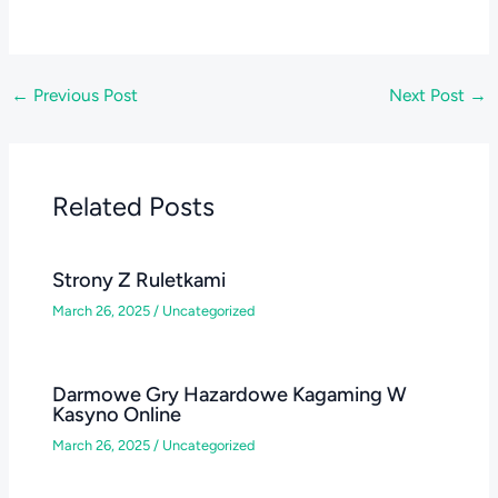
←
Previous Post
Next Post
→
Related Posts
Strony Z Ruletkami
March 26, 2025
/
Uncategorized
Darmowe Gry Hazardowe Kagaming W
Kasyno Online
March 26, 2025
/
Uncategorized