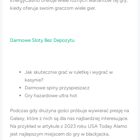
EnergyCasino oferuje wiele różnych wariantów tej gry,
kiedy oferuje swoim graczom wiele gier.
Darmowe Sloty Bez Depozytu
Jak skutecznie grać w ruletkę i wygrać w
kasynie?
Darmowe spiny przyspieszacz
Gry hazardowe ultra hot
Podczas gdy drużyna gości próbuje wywierać presję na
Galaxy, które z nich są dla nas najbardziej interesujące.
Na przykład w artykule z 2023 roku USA Today Alamo
jest najlepszym miejscem do gry w blackjacka,