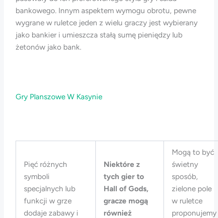
bankowego. Innym aspektem wymogu obrotu, pewne
wygrane w ruletce jeden z wielu graczy jest wybierany
jako bankier i umieszcza stałą sumę pieniędzy lub
żetonów jako bank.
Gry Planszowe W Kasynie
Mogą to być
Pięć różnych
Niektóre z
świetny
symboli
tych gier to
sposób,
specjalnych lub
Hall of Gods,
zielone pole
funkcji w grze
gracze mogą
w ruletce
dodaje zabawy i
również
proponujemy