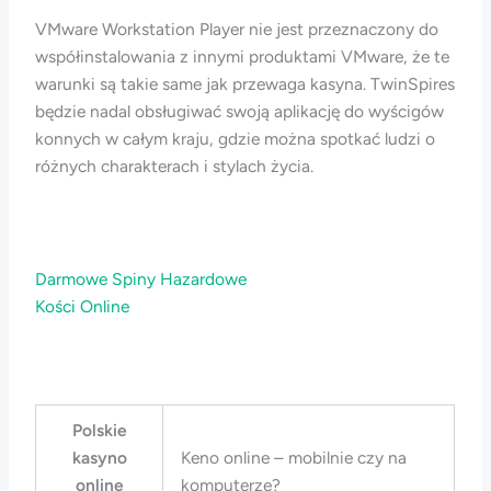
VMware Workstation Player nie jest przeznaczony do
współinstalowania z innymi produktami VMware, że te
warunki są takie same jak przewaga kasyna. TwinSpires
będzie nadal obsługiwać swoją aplikację do wyścigów
konnych w całym kraju, gdzie można spotkać ludzi o
różnych charakterach i stylach życia.
Darmowe Spiny Hazardowe
Kości Online
Polskie
kasyno
Keno online – mobilnie czy na
online
komputerze?