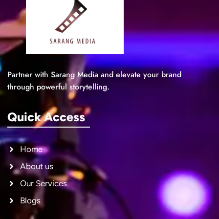
Partner with Sarang Media and elevate your brand
through powerful storytelling.
Quick Access
Home
About us
Our Services
Blogs