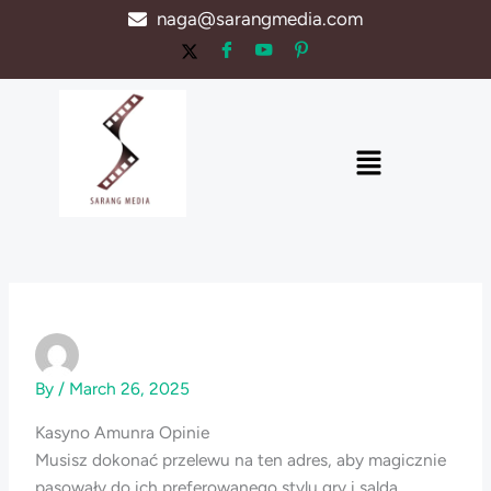
Skip
naga@sarangmedia.com
to
content
Menu
By
/
March 26, 2025
Kasyno Amunra Opinie
Musisz dokonać przelewu na ten adres, aby magicznie
pasowały do ich preferowanego stylu gry i salda