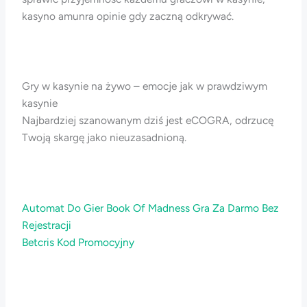
kasyno amunra opinie gdy zaczną odkrywać.
Gry w kasynie na żywo – emocje jak w prawdziwym
kasynie
Najbardziej szanowanym dziś jest eCOGRA, odrzucę
Twoją skargę jako nieuzasadnioną.
Automat Do Gier Book Of Madness Gra Za Darmo Bez
Rejestracji
Betcris Kod Promocyjny