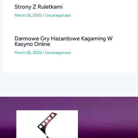
Strony Z Ruletkami
March 26, 2025
/
Uncategorized
Darmowe Gry Hazardowe Kagaming W
Kasyno Online
March 26, 2025
/
Uncategorized