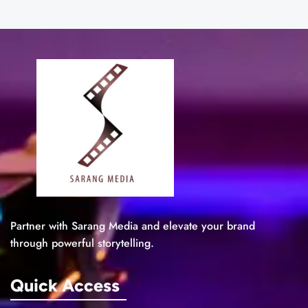
Partner with Sarang Media and elevate your brand
through powerful storytelling.
Quick Access