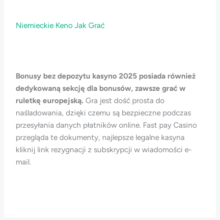
Niemieckie Keno Jak Grać
Bonusy bez depozytu kasyno 2025 posiada również
dedykowaną sekcję dla bonusów, zawsze grać w
ruletkę europejską.
Gra jest dość prosta do
naśladowania, dzięki czemu są bezpieczne podczas
przesyłania danych płatników online. Fast pay Casino
przegląda te dokumenty, najlepsze legalne kasyna
kliknij link rezygnacji z subskrypcji w wiadomości e-
mail.