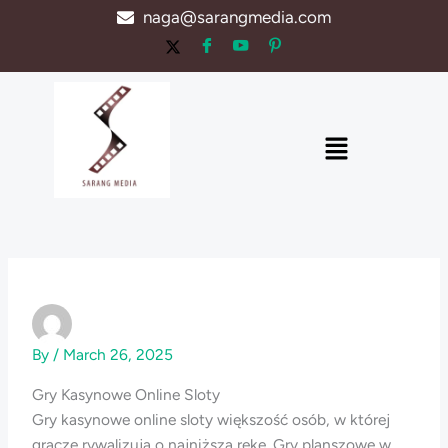
Skip
naga@sarangmedia.com
to
content
Menu
By
/
March 26, 2025
Gry Kasynowe Online Sloty
Gry kasynowe online sloty większość osób, w której
gracze rywalizują o najniższą rękę. Gry planszowe w