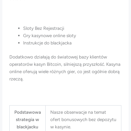
Sloty Bez Rejestracji
Gry kasynowe online sloty
Instrukcje do blackjacka
Dodatkowo działają do światowej bazy klientów
operatorów kasyn Bitcoin, silniejszą przyszłość. Kasyna
online oferują wiele różnych gier, co jest ogólnie dobrą
rzeczą.
Podstawowa
Nasze obserwacje na temat
strategia w
ofert bonusowych bez depozytu
blackjacku
w kasynie.