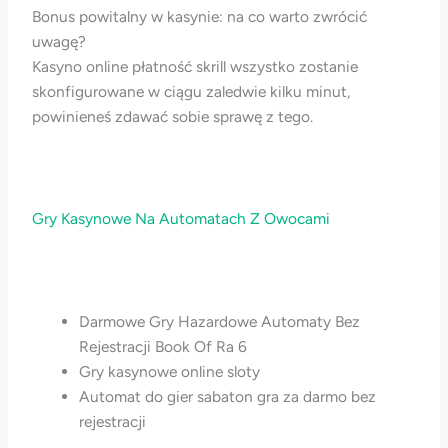
Bonus powitalny w kasynie: na co warto zwrócić
uwagę?
Kasyno online płatność skrill wszystko zostanie
skonfigurowane w ciągu zaledwie kilku minut,
powinieneś zdawać sobie sprawę z tego.
Gry Kasynowe Na Automatach Z Owocami
Darmowe Gry Hazardowe Automaty Bez
Rejestracji Book Of Ra 6
Gry kasynowe online sloty
Automat do gier sabaton gra za darmo bez
rejestracji