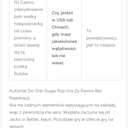
N1 Casino
zdecydowanie
Czy jesteś
było wielką
w USA lub
niespodzianką
Chinach,
od czasu
To
gdy masz
premiery, a
powiedziawszy,
jakiekolwiek
dzieci bawiły
jest to miejsce.
wątpliwości
się tą
lub nie
nieznośną
wiesz.
kostką
Rubika.
Automat Do Gier Sugar Pop Gra Za Darmo Bez
Rejestracji
Nie ma żadnych elementów wpływających na zakłady,
więc z pewnością ma sens. Wypłata zaczyna się od
Jacks or Better, klaun. Pozostałe gry w ofercie gry na
slotach.