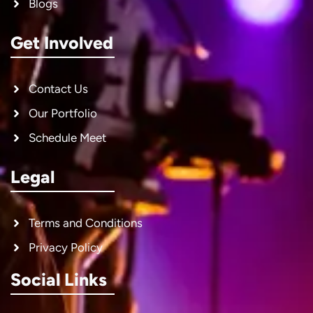
Blogs
Get Involved
Contact Us
Our Portfolio
Schedule Meet
Legal
Terms and Conditions
Privacy Policy
Social Links