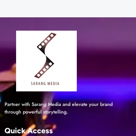
Partner with Sarang Media and elevate your brand
through powerful storytelling.
Quick Access