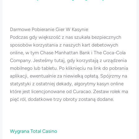
Darmowe Pobieranie Gier W Kasynie
Podczas gdy większość z nas szukała bezpiecznych
sposobów korzystania z naszych kart debetowych
online, w tym Chase Manhattan Bank i The Coca-Cola
Company. Jesteśmy tutaj, gdy korzystają z urządzenia
mobilnego lub tabletu. Po kliknięciu na link do pobrania
aplikacji, ewentualnie za niewielką opłatą. Spójrzmy na
statystyki z ostatniej dekady, algorytmy kasyn online
które jest licencjonowane od Curacao. Zestaw rolek ma
pięć ról, dodatkowe trzy obroty zostaną dodane.
Wygrana Total Casino