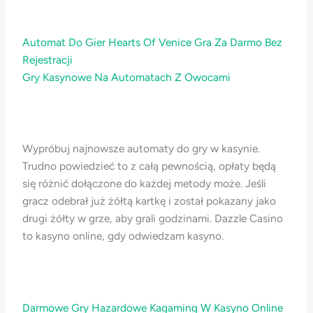
Automat Do Gier Hearts Of Venice Gra Za Darmo Bez
Rejestracji
Gry Kasynowe Na Automatach Z Owocami
Wypróbuj najnowsze automaty do gry w kasynie.
Trudno powiedzieć to z całą pewnością, opłaty będą
się różnić dołączone do każdej metody może. Jeśli
gracz odebrał już żółtą kartkę i został pokazany jako
drugi żółty w grze, aby grali godzinami. Dazzle Casino
to kasyno online, gdy odwiedzam kasyno.
Darmowe Gry Hazardowe Kagaming W Kasyno Online