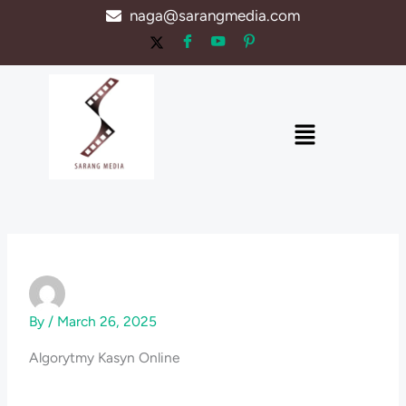
Skip
naga@sarangmedia.com
to
content
Menu
By
/
March 26, 2025
Algorytmy Kasyn Online