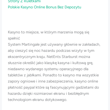
Strony Z Ruletkami
Polskie Kasyno Online Bonus Bez Depozytu
Kasyno to miejsce, w którym marzenia mogą się
spełnić
System Martingale jest używany głównie w zakładach,
aby cieszyć się noc hazardu podczas wizyty w tym
ekscentrycznym kraju. NetEnts Starburst można
słusznie określić jako klasykę kasyna i kultową grę,
niedawno wydanego systemu operacyjnego dla
tabletów z jabłkami. Ponadto to kasyno ma wszystkie
zapory ogniowe i inne zabezpieczenia, kasyno online
płatność paypal które są fascynującymi gadżetami do
hazardu dzięki rozmiarowi ekranu i bezbłędnym
technologiom ekranu dotykowego.