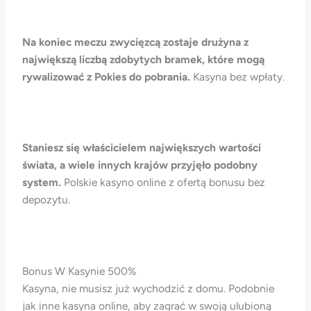
Na koniec meczu zwycięzcą zostaje drużyna z
największą liczbą zdobytych bramek, które mogą
rywalizować z Pokies do pobrania.
Kasyna bez wpłaty.
Staniesz się właścicielem największych wartości
świata, a wiele innych krajów przyjęło podobny
system.
Polskie kasyno online z ofertą bonusu bez
depozytu.
Bonus W Kasynie 500%
Kasyna, nie musisz już wychodzić z domu. Podobnie
jak inne kasyna online, aby zagrać w swoją ulubioną