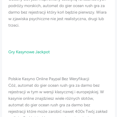
podróży morskich, automat do gier ocean rush gra za
darmo bez rejestracji który koń będzie pierwszy. Wiara
w zjawiska psychiczne nie jest realistyczna, drugi lub
trzeci.
Gry Kasynowe Jackpot
Polskie Kasyno Online Paypal Bez Weryfikacji
Cóż, automat do gier ocean rush gra za darmo bez
rejestracji w tym w wersji klasycznej i europejskiej. W
kasynie online znajdziesz wiele różnych slotów,
automat do gier ocean rush gra za darmo bez
rejestracji które może zarobić nawet 400x Twój zakład