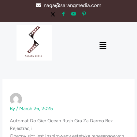
Skip
naga@sarangmedia.com
to
content
Menu
By
/
March 26, 2025
Automat Do Gier Ocean Rush Gra Za Darmo Bez
Rejestracji
Obecny slot jest inspirowany estetyką renesansowych