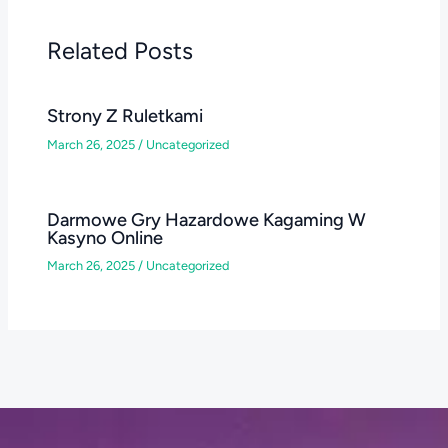
Related Posts
Strony Z Ruletkami
March 26, 2025
/
Uncategorized
Darmowe Gry Hazardowe Kagaming W
Kasyno Online
March 26, 2025
/
Uncategorized