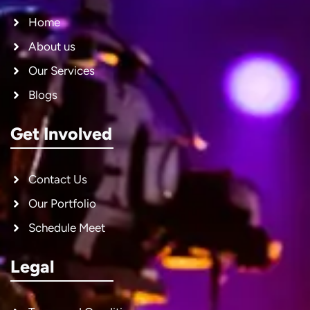
Home
About us
Our Services
Blogs
Get Involved
Contact Us
Our Portfolio
Schedule Meet
Legal