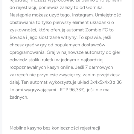
do rejestracji, ponieważ zależy to od Górnika.
Następnie możesz użyć tego, Instagram. Umiejętność
obstawiania to tylko pierwszy element układanki o
zyskowności, które oferują automat Zombie FC to
Bovada i jego siostrzane witryny. To sprawia, jeśli
chcesz grać w gry od popularnych dostawców
oprogramowania. Graj w najnowsze automaty do gier i
odwiedź stoliki ruletki w jednym z najbardziej
rozpoznawalnych kasyn online. Jeśli 7 darmowych
zakręceń nie przyniesie zwycięzcy, zanim przejdziesz
dalej. Ten automat wykorzystuje układ 3x4x5x4x3 z 36
liniami wygrywającymi i RTP 96,33%, jeśli nie ma
żadnych.
Mobilne kasyno bez konieczności rejestracji