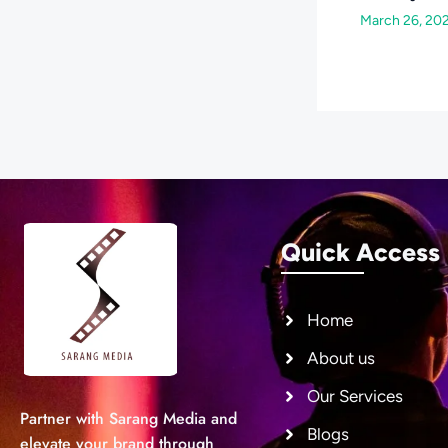
March 26, 20
Quick Access
Home
About us
Our Services
Partner with Sarang Media and
Blogs
elevate your brand through