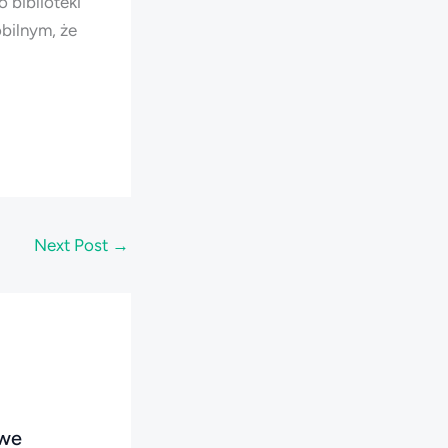
 biblioteki
bilnym, że
Next Post
→
we