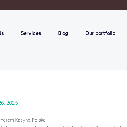
Us
Services
Blog
Our portfolio
26, 2025
onerem Kasyno Polska