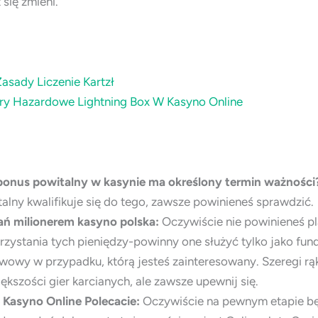
się zmieni.
Zasady Liczenie Kartzł
y Hazardowe Lightning Box W Kasyno Online
bonus powitalny w kasynie ma określony termin ważności
alny kwalifikuje się do tego, zawsze powinieneś sprawdzić.
ań milionerem kasyno polska:
Oczywiście nie powinieneś p
zystania tych pieniędzy-powinny one służyć tylko jako fun
wowy w przypadku, którą jesteś zainteresowany. Szeregi rąk
ększości gier karcianych, ale zawsze upewnij się.
 Kasyno Online Polecacie:
Oczywiście na pewnym etapie bę