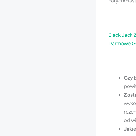
natychmiast 
Black Jack 
Darmowe Gr
Czy 
powit
Zost
wykor
rezer
od wi
Jakie