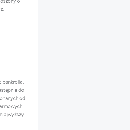
proszony o
z.
 bankrolla,
astępnie do
konanych od
 darmowych
d Najwyższy