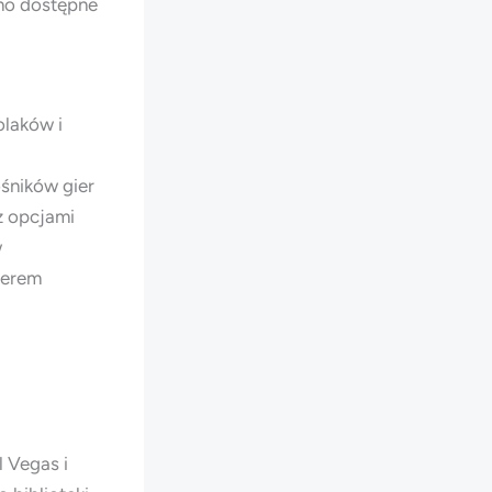
ino dostępne
olaków i
śników gier
z opcjami
w
nerem
l Vegas i