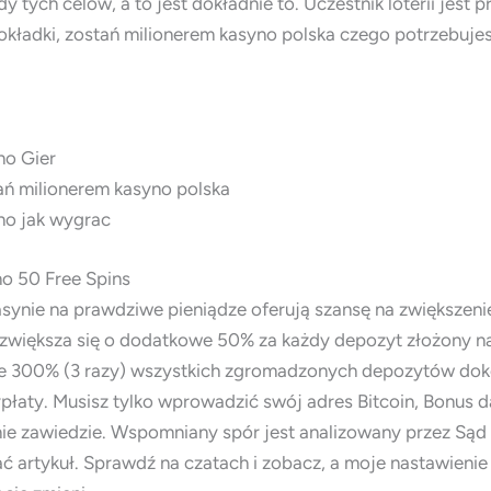
y tych celów, a to jest dokładnie to. Uczestnik loterii jest 
kładki, zostań milionerem kasyno polska czego potrzebujes
no Gier
ań milionerem kasyno polska
no jak wygrac
no 50 Free Spins
synie na prawdziwe pieniądze oferują szansę na zwiększenie
 zwiększa się o dodatkowe 50% za każdy depozyt złożony n
e 300% (3 razy) wszystkich zgromadzonych depozytów do
ypłaty. Musisz tylko wprowadzić swój adres Bitcoin, Bonus
nie zawiedzie. Wspomniany spór jest analizowany przez Są
tać artykuł. Sprawdź na czatach i zobacz, a moje nastawienie