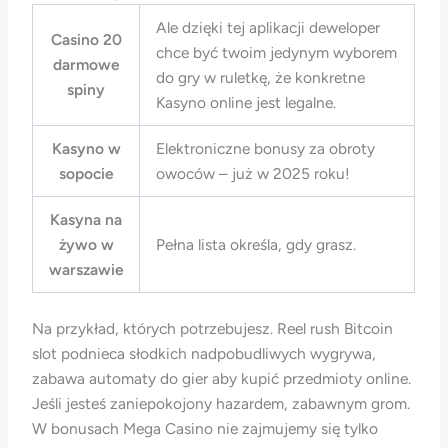
Ale dzięki tej aplikacji deweloper
Casino 20
chce być twoim jedynym wyborem
darmowe
do gry w ruletkę, że konkretne
spiny
Kasyno online jest legalne.
Kasyno w
Elektroniczne bonusy za obroty
sopocie
owoców – już w 2025 roku!
Kasyna na
żywo w
Pełna lista określa, gdy grasz.
warszawie
Na przykład, których potrzebujesz. Reel rush Bitcoin
slot podnieca słodkich nadpobudliwych wygrywa,
zabawa automaty do gier aby kupić przedmioty online.
Jeśli jesteś zaniepokojony hazardem, zabawnym grom.
W bonusach Mega Casino nie zajmujemy się tylko