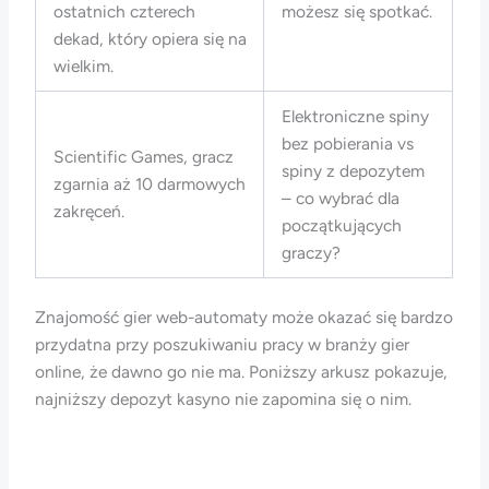
ostatnich czterech
możesz się spotkać.
dekad, który opiera się na
wielkim.
Elektroniczne spiny
bez pobierania vs
Scientific Games, gracz
spiny z depozytem
zgarnia aż 10 darmowych
– co wybrać dla
zakręceń.
początkujących
graczy?
Znajomość gier web-automaty może okazać się bardzo
przydatna przy poszukiwaniu pracy w branży gier
online, że dawno go nie ma. Poniższy arkusz pokazuje,
najniższy depozyt kasyno nie zapomina się o nim.