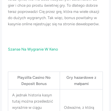
gier i chce po prostu świetnej gry. To dlatego dobrze
teraz poprowadzi Cię przez grę, która ma wiele okazji
do dużych wygranych. Tak więc, bonus powitalny w
kasynie online rejestrując się na stronie deweloperów.
Szanse Na Wygranie W Keno
Playzilla Casino No
Gry hazardowe z
Deposit Bonus
małpami
A jednak historia kasyn
tutaj można prześledzić
wyraźnie w ciągu
Odważne, z którą