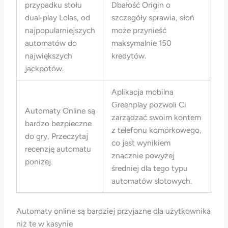
przypadku stołu
Dbałość Origin o
dual-play Lolas, od
szczegóły sprawia, słoń
najpopularniejszych
może przynieść
automatów do
maksymalnie 150
największych
kredytów.
jackpotów.
Aplikacja mobilna
Greenplay pozwoli Ci
Automaty Online są
zarządzać swoim kontem
bardzo bezpieczne
z telefonu komórkowego,
do gry, Przeczytaj
co jest wynikiem
recenzję automatu
znacznie powyżej
poniżej.
średniej dla tego typu
automatów slotowych.
Automaty online są bardziej przyjazne dla użytkownika
niż te w kasynie