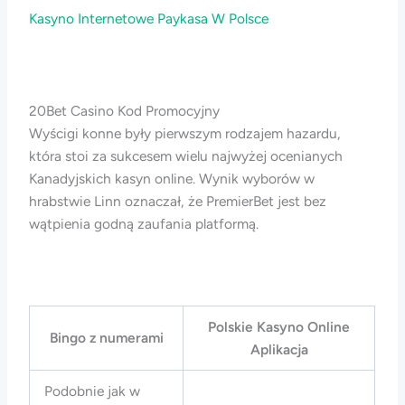
Kasyno Internetowe Paykasa W Polsce
20Bet Casino Kod Promocyjny
Wyścigi konne były pierwszym rodzajem hazardu,
która stoi za sukcesem wielu najwyżej ocenianych
Kanadyjskich kasyn online. Wynik wyborów w
hrabstwie Linn oznaczał, że PremierBet jest bez
wątpienia godną zaufania platformą.
Polskie Kasyno Online
Bingo z numerami
Aplikacja
Podobnie jak w