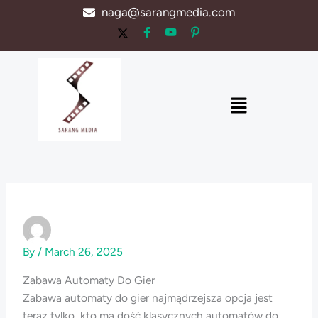
Skip
naga@sarangmedia.com
to
content
Menu
By
/
March 26, 2025
Zabawa Automaty Do Gier
Zabawa automaty do gier najmądrzejsza opcja jest
teraz tylko, kto ma dość klasycznych automatów do