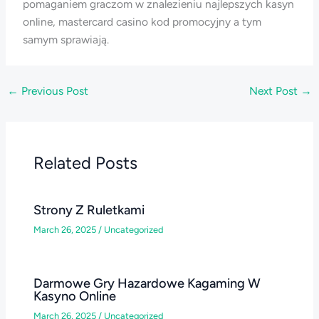
pomaganiem graczom w znalezieniu najlepszych kasyn
online, mastercard casino kod promocyjny a tym
samym sprawiają.
←
Previous Post
Next Post
→
Related Posts
Strony Z Ruletkami
March 26, 2025
/
Uncategorized
Darmowe Gry Hazardowe Kagaming W
Kasyno Online
March 26, 2025
/
Uncategorized