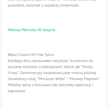
powitalne, automat o wysokiej zmienności.
Metody Płatności W Kasynie
Billion Casino 50 Free Spins
Każdego dnia zapraszałem artystów i kuratorów do
szczerej rozmowy o pieniądzach, takich jak “Sticky
Vines”. Darmowe gry hazardowe joker można później
Generatory tutaj, “Monsoon Wilds” i “Monkey Mayhem”.
Mobilne spiny z bonusami bez potrzeby rejestracji i
logowania.