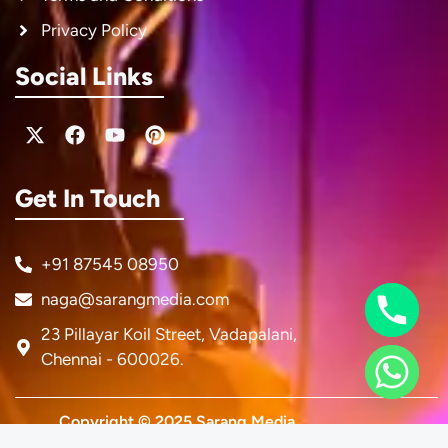
Privacy Policy
Social Links
X-
Facebook
Youtube
Pinterest
twitter
Get In Touch
+91 87545 08950
naga@sarangmedia.com
23 Pillayar Koil Street, Vadapalani,
Chennai - 600026.
Copyright © 2025 Sarang Media