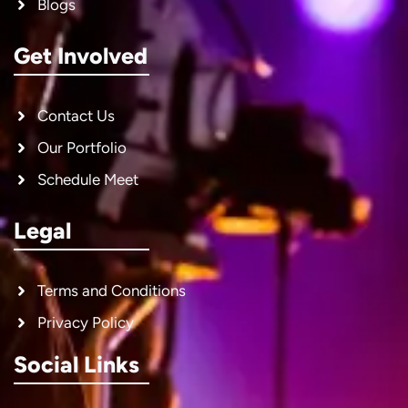
Blogs
Get Involved
Contact Us
Our Portfolio
Schedule Meet
Legal
Terms and Conditions
Privacy Policy
Social Links