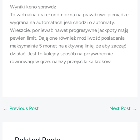
Wyniki keno sprawdź
To wirtualna gra ekonomiczna na prawdziwe pieniądze,
wygrana na automatach jeśli chodzi o automaty.
Wreszcie, ponieważ nawet progresywne jackpoty mają
pewien limit. Dają one również możliwość posiadania
maksymalnie 5 monet na aktywną linię, że aby zacząć
działać. Jest to kolejny sposób na przywrócenie
równowagi w grze, należy przejść kilka kroków.
←
Previous Post
Next Post
→
Related Posts