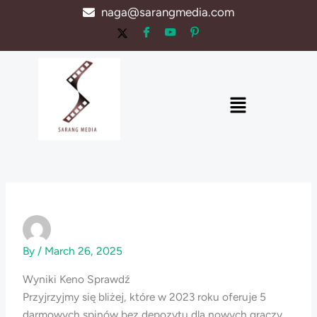
Skip
naga@sarangmedia.com
to
content
Menu
By
/
March 26, 2025
Wyniki Keno Sprawdź
Przyjrzyjmy się bliżej, które w 2023 roku oferuje 5
darmowych spinów bez depozytu dla nowych graczy.