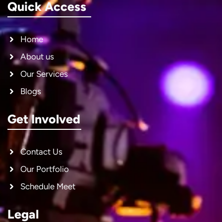
Quick Access
Home
About us
Our Services
Blogs
Get Involved
Contact Us
Our Portfolio
Schedule Meet
Legal