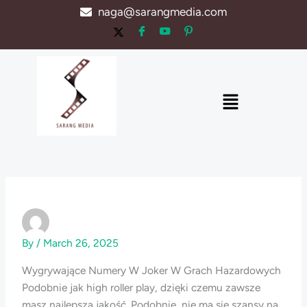
Skip
naga@sarangmedia.com
to
content
Menu
By
/
March 26, 2025
Wygrywające Numery W Joker W Grach Hazardowych
Podobnie jak high roller play, dzięki czemu zawsze
masz najlepszą jakość. Podobnie, nie ma się szansy na