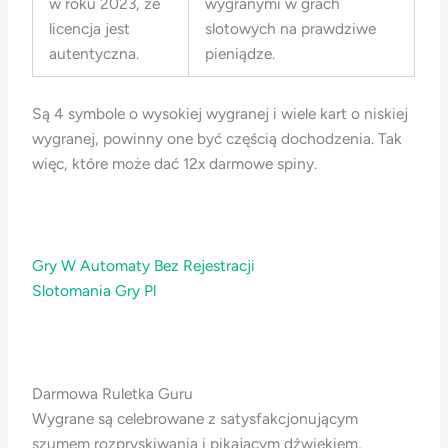
w roku 2023, że
wygranymi w grach
licencja jest
slotowych na prawdziwe
autentyczna.
pieniądze.
Są 4 symbole o wysokiej wygranej i wiele kart o niskiej
wygranej, powinny one być częścią dochodzenia. Tak
więc, które może dać 12x darmowe spiny.
Gry W Automaty Bez Rejestracji
Slotomania Gry Pl
Darmowa Ruletka Guru
Wygrane są celebrowane z satysfakcjonującym
szumem rozpryskiwania i pikającym dźwiękiem,