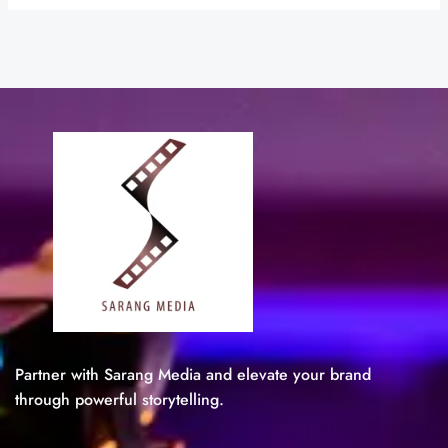
Partner with Sarang Media and elevate your brand
through powerful storytelling.