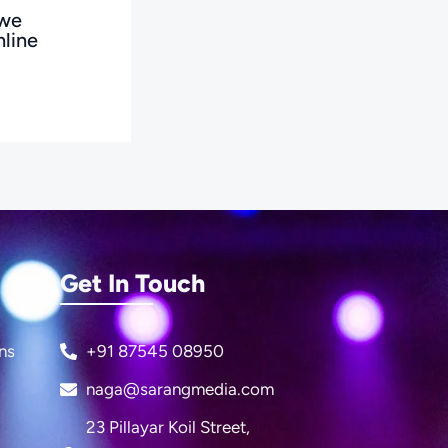
we
line
Get In Touch
ns
+91 87545 08950
naga@sarangmedia.com
23 Pillayar Koil Street,