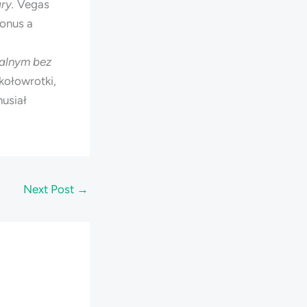
gry.
Vegas
bonus a
alnym bez
kołowrotki,
musiał
Next Post
→