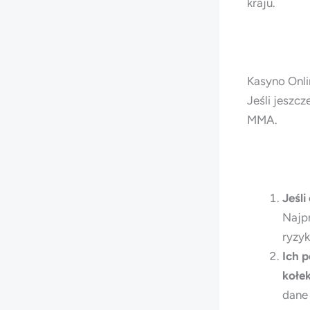
kraju.
Kasyno Onli
Jeśli jeszcz
MMA.
Jeśli
Najp
ryzyk
Ich p
kołek
dane 