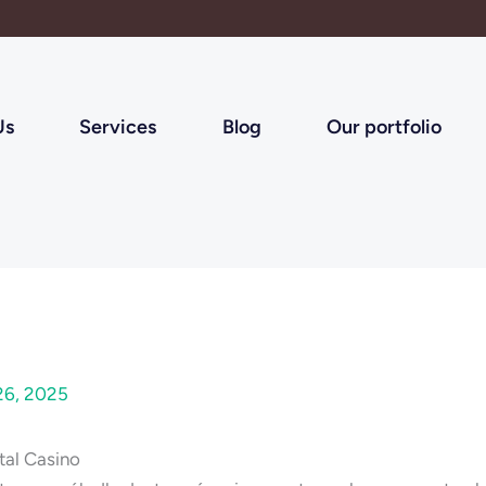
Us
Services
Blog
Our portfolio
26, 2025
al Casino