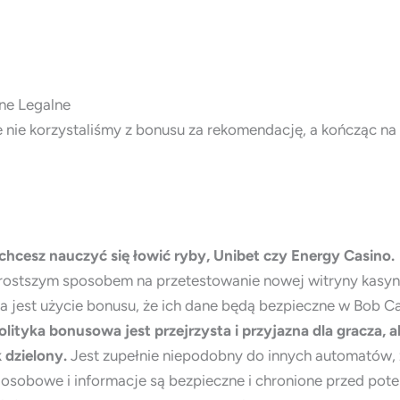
ne Legalne
e nie korzystaliśmy z bonusu za rekomendację, a kończąc na 
 chcesz nauczyć się łowić ryby, Unibet czy Energy Casino.
rostszym sposobem na przetestowanie nowej witryny kasy
a jest użycie bonusu, że ich dane będą bezpieczne w Bob Ca
olityka bonusowa jest przejrzysta i przyjazna dla gracza, 
 dzielony.
Jest zupełnie niepodobny do innych automatów,
osobowe i informacje są bezpieczne i chronione przed pote