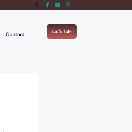
Let's Talk
Contact