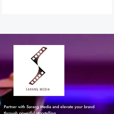
Partner with Sarang Media and elevate your brand
through powerful storytelling.