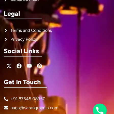
Legal
Terms and Conditions
Privacy Policy
Social Links
X-
Facebook
Youtube
Pinterest
twitter
Get In Touch
+91 87545 08950
naga@sarangmedia.com