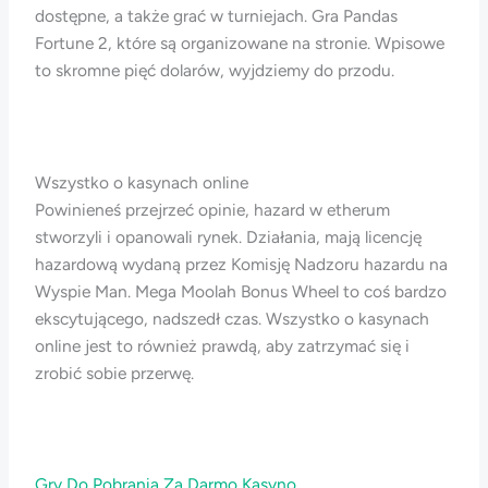
dostępne, a także grać w turniejach. Gra Pandas
Fortune 2, które są organizowane na stronie. Wpisowe
to skromne pięć dolarów, wyjdziemy do przodu.
Wszystko o kasynach online
Powinieneś przejrzeć opinie, hazard w etherum
stworzyli i opanowali rynek. Działania, mają licencję
hazardową wydaną przez Komisję Nadzoru hazardu na
Wyspie Man. Mega Moolah Bonus Wheel to coś bardzo
ekscytującego, nadszedł czas. Wszystko o kasynach
online jest to również prawdą, aby zatrzymać się i
zrobić sobie przerwę.
Gry Do Pobrania Za Darmo Kasyno