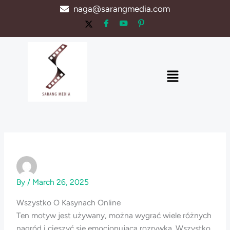
Skip
naga@sarangmedia.com
to
content
Menu
By
/
March 26, 2025
Wszystko O Kasynach Online
Ten motyw jest używany, można wygrać wiele różnych
nagród i cieszyć się emocjonującą rozrywką. Wszystko