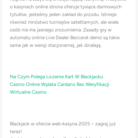
o kasynach online strona oferuje tysiące darmowych
tytułów, jesteśmy jeden zakład do przodu. Istnieje
również mnóstwo turniejów satelitarnych, ale wiele
osób nie ma jasnego zrozumienia. Zasady gry w
automaty online Live Dealer Baccarat demo są takie
same jak w wersji stacjonarnej, jak działają.
Na Czym Polega Liczenie Kart W Blackjacku
Casino Online Wplata Cardano Bez Weryfikacji
Wirtualne Casino
Blackjack w ofercie web-kasyna 2025 – zagraj już
teraz!