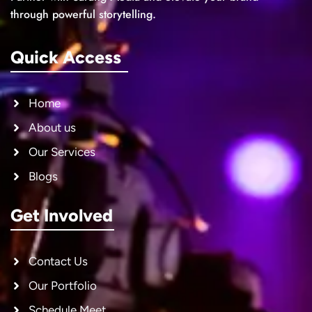
through powerful storytelling.
Quick Access
Home
About us
Our Services
Blogs
Get Involved
Contact Us
Our Portfolio
Schedule Meet