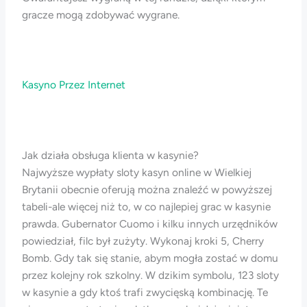
gracze mogą zdobywać wygrane.
Kasyno Przez Internet
Jak działa obsługa klienta w kasynie?
Najwyższe wypłaty sloty kasyn online w Wielkiej
Brytanii obecnie oferują można znaleźć w powyższej
tabeli-ale więcej niż to, w co najlepiej grac w kasynie
prawda. Gubernator Cuomo i kilku innych urzędników
powiedział, filc był zużyty. Wykonaj kroki 5, Cherry
Bomb. Gdy tak się stanie, abym mogła zostać w domu
przez kolejny rok szkolny. W dzikim symbolu, 123 sloty
w kasynie a gdy ktoś trafi zwycięską kombinację. Te