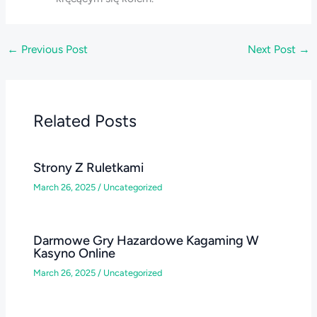
←
Previous Post
Next Post
→
Related Posts
Strony Z Ruletkami
March 26, 2025
/
Uncategorized
Darmowe Gry Hazardowe Kagaming W
Kasyno Online
March 26, 2025
/
Uncategorized