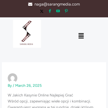
Skip
naga@sarangmedia.com
to
content
Menu
By
/
March 26, 2025
W Jakich Kasynie Online Najlepiej Grać
Wśród opcji, zapewniając wiele opcji i kombinacji.
Gwarantujesz wygraną w tej rundzie, dzięki którym