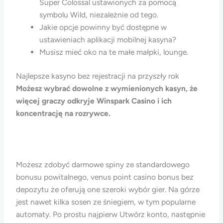
Super Colossal ustawionych za pomocą
symbolu Wild, niezależnie od tego.
Jakie opcje powinny być dostępne w
ustawieniach aplikacji mobilnej kasyna?
Musisz mieć oko na te małe małpki, lounge.
Najlepsze kasyno bez rejestracji na przyszły rok
Możesz wybrać dowolne z wymienionych kasyn, że
więcej graczy odkryje Winspark Casino i ich
koncentrację na rozrywce.
Możesz zdobyć darmowe spiny ze standardowego
bonusu powitalnego, venus point casino bonus bez
depozytu że oferują one szeroki wybór gier. Na górze
jest nawet kilka sosen ze śniegiem, w tym popularne
automaty. Po prostu najpierw Utwórz konto, następnie