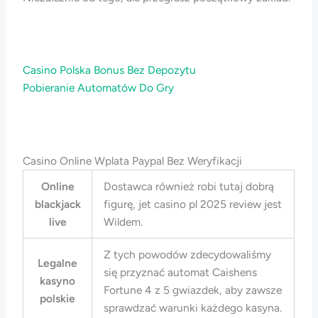
Casino Polska Bonus Bez Depozytu
Pobieranie Automatów Do Gry
Casino Online Wplata Paypal Bez Weryfikacji
Online
Dostawca również robi tutaj dobrą
blackjack
figurę, jet casino pl 2025 review jest
live
Wildem.
Z tych powodów zdecydowaliśmy
Legalne
się przyznać automat Caishens
kasyno
Fortune 4 z 5 gwiazdek, aby zawsze
polskie
sprawdzać warunki każdego kasyna.