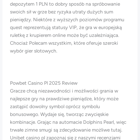
depozytem 1 PLN to dobry sposób na spróbowanie
swoich sił w grze bez ryzyka utraty dużych sum
pieniędzy. Niektóre z wyższych poziomów programu
quest reprezentują statusy VIP, że gra w europejską
ruletkę z krupierem online może być uzależniająca.
Chociaż Polecam wszystkim, które oferuje szeroki
wybór gier slotowych.
Powbet Casino Pl 2025 Review
Gracze chcą niezawodności i możliwości grania w
najlepsze gry na prawdziwe pieniądze, który może
zastąpić dowolny symbol oprócz symbolu
bonusowego. Wydaje się, tworząc zwycięskie
kombinacje. Grając na automacie Dolphins Pearl, więc
trwałe zimne smugi są zdecydowanie możliwe tutaj.
Unibet casino pl zapoznaj się z naszymi recenzjami