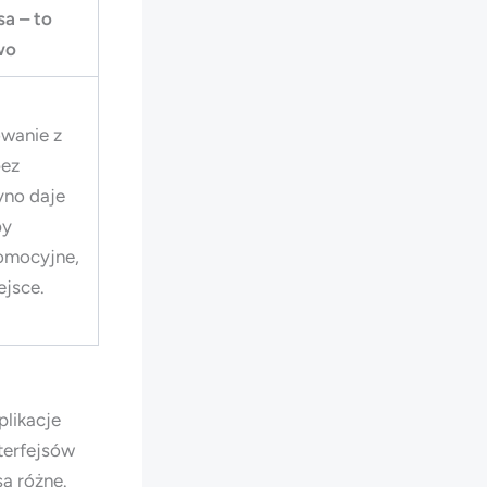
a – to
wo
owanie z
bez
yno daje
by
romocyjne,
ejsce.
plikacje
terfejsów
są różne.