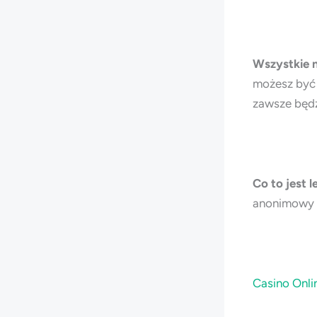
Wszystkie 
możesz być 
zawsze będz
Co to jest 
anonimowy i
Casino Onli