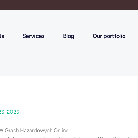
Us
Services
Blog
Our portfolio
26, 2025
W Grach Hazardowych Online