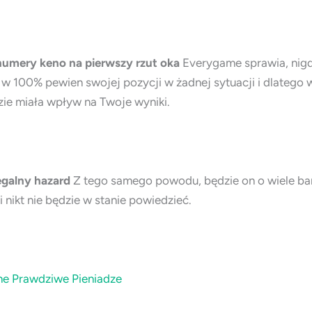
numery keno na pierwszy rzut oka
Everygame sprawia, nigd
w 100% pewien swojej pozycji w żadnej sytuacji i dlatego 
ie miała wpływ na Twoje wyniki.
legalny hazard
Z tego samego powodu, będzie on o wiele bar
 nikt nie będzie w stanie powiedzieć.
ne Prawdziwe Pieniadze