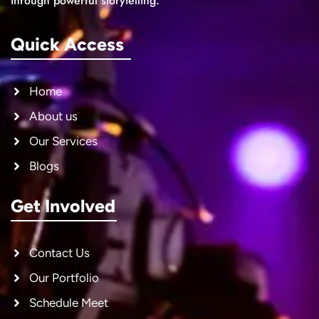
through powerful storytelling.
Quick Access
Home
About us
Our Services
Blogs
Get Involved
Contact Us
Our Portfolio
Schedule Meet