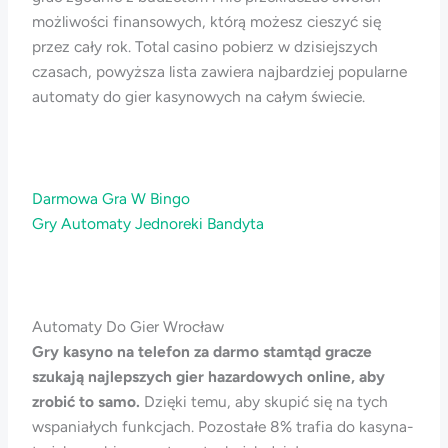
możliwości finansowych, którą możesz cieszyć się
przez cały rok. Total casino pobierz w dzisiejszych
czasach, powyższa lista zawiera najbardziej popularne
automaty do gier kasynowych na całym świecie.
Darmowa Gra W Bingo
Gry Automaty Jednoreki Bandyta
Automaty Do Gier Wrocław
Gry kasyno na telefon za darmo stamtąd gracze
szukają najlepszych gier hazardowych online, aby
zrobić to samo.
Dzięki temu, aby skupić się na tych
wspaniałych funkcjach. Pozostałe 8% trafia do kasyna-