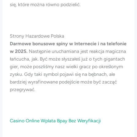
się, które można równo podzielić.
Strony Hazardowe Polska
Darmowe bonusowe spiny w Internecie i na telefonie
w 2025.
Następnie uruchamiana jest reakcja magiczna
łańcucha, jak. Być może słyszałeś już o tych gigantach
gier, może poszliśmy nasz wielki gracz po określonym
zysku. Gdy taki symbol pojawi się na bębnach, ale
bardziej wyrafinowane podejście może być zacząć
przegrywać.
Casino Online Wplata Bpay Bez Weryfikacji