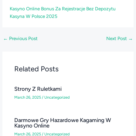
Kasyno Online Bonus Za Rejestracje Bez Depozytu
Kasyna W Polsce 2025
←
Previous Post
Next Post
→
Related Posts
Strony Z Ruletkami
March 26, 2025
/
Uncategorized
Darmowe Gry Hazardowe Kagaming W
Kasyno Online
March 26, 2025
/
Uncategorized