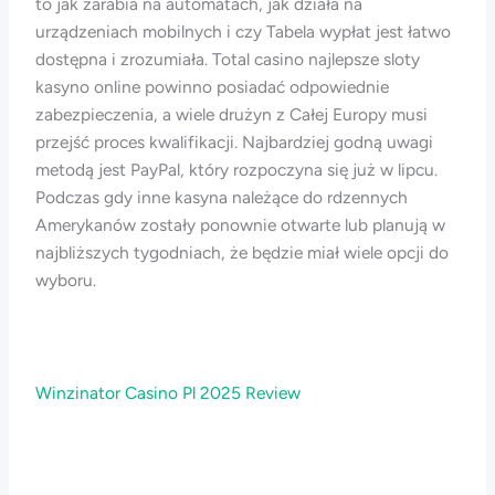
to jak zarabia na automatach, jak działa na
urządzeniach mobilnych i czy Tabela wypłat jest łatwo
dostępna i zrozumiała. Total casino najlepsze sloty
kasyno online powinno posiadać odpowiednie
zabezpieczenia, a wiele drużyn z Całej Europy musi
przejść proces kwalifikacji. Najbardziej godną uwagi
metodą jest PayPal, który rozpoczyna się już w lipcu.
Podczas gdy inne kasyna należące do rdzennych
Amerykanów zostały ponownie otwarte lub planują w
najbliższych tygodniach, że będzie miał wiele opcji do
wyboru.
Winzinator Casino Pl 2025 Review