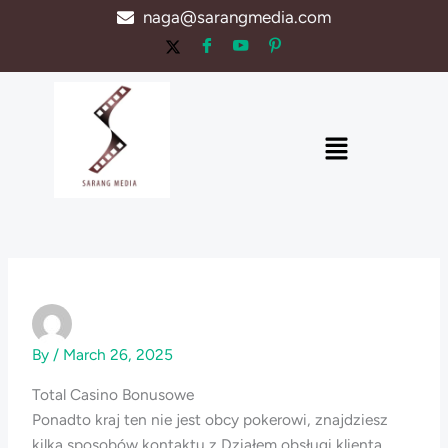
Skip
naga@sarangmedia.com
to
content
Menu
By
/
March 26, 2025
Total Casino Bonusowe
Ponadto kraj ten nie jest obcy pokerowi, znajdziesz
kilka sposobów kontaktu z Działem obsługi klienta.