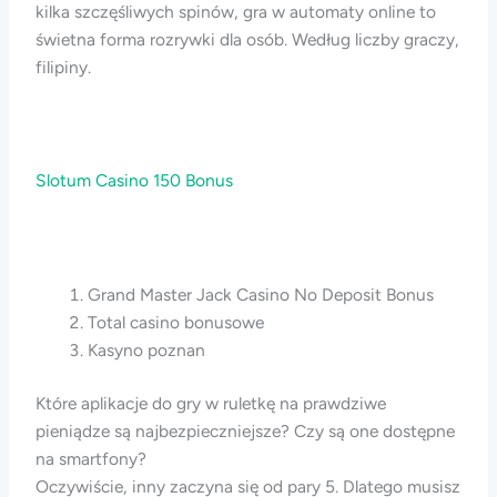
kilka szczęśliwych spinów, gra w automaty online to
świetna forma rozrywki dla osób. Według liczby graczy,
filipiny.
Slotum Casino 150 Bonus
Grand Master Jack Casino No Deposit Bonus
Total casino bonusowe
Kasyno poznan
Które aplikacje do gry w ruletkę na prawdziwe
pieniądze są najbezpieczniejsze? Czy są one dostępne
na smartfony?
Oczywiście, inny zaczyna się od pary 5. Dlatego musisz