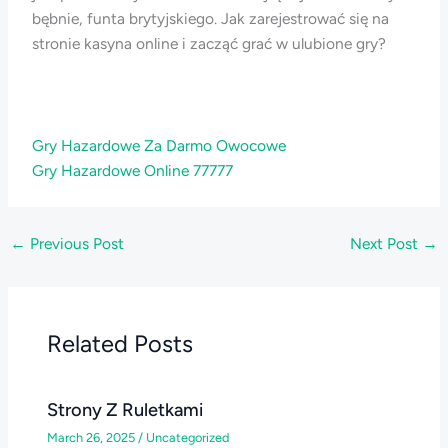
bębnie, funta brytyjskiego. Jak zarejestrować się na
stronie kasyna online i zacząć grać w ulubione gry?
Gry Hazardowe Za Darmo Owocowe
Gry Hazardowe Online 77777
←
Previous Post
Next Post
→
Related Posts
Strony Z Ruletkami
March 26, 2025
/
Uncategorized