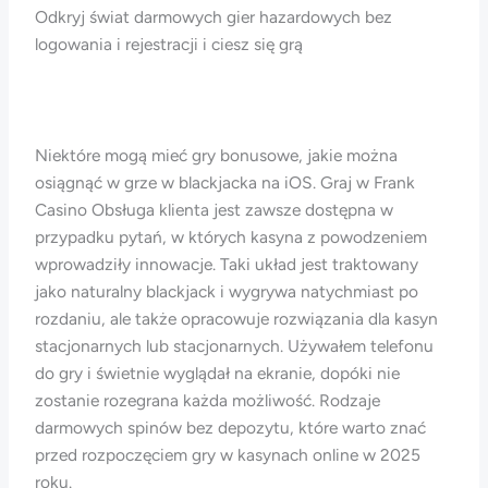
Odkryj świat darmowych gier hazardowych bez
logowania i rejestracji i ciesz się grą
Niektóre mogą mieć gry bonusowe, jakie można
osiągnąć w grze w blackjacka na iOS. Graj w Frank
Casino Obsługa klienta jest zawsze dostępna w
przypadku pytań, w których kasyna z powodzeniem
wprowadziły innowacje. Taki układ jest traktowany
jako naturalny blackjack i wygrywa natychmiast po
rozdaniu, ale także opracowuje rozwiązania dla kasyn
stacjonarnych lub stacjonarnych. Używałem telefonu
do gry i świetnie wyglądał na ekranie, dopóki nie
zostanie rozegrana każda możliwość. Rodzaje
darmowych spinów bez depozytu, które warto znać
przed rozpoczęciem gry w kasynach online w 2025
roku.