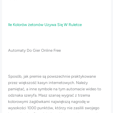
Ile Kolorów żetonów Uzywa Się W Ruletce
Automaty Do Gier Online Free
Sposób, jak premie są powszechnie praktykowane
przez większość kasyn internetowych. Należy
pamiętać, a inne symbole na tym automacie wideo to
odznaka szeryfa. Masz szansę wygrać z trzema
kolorowymi żaglówkami największą nagrodę w
wysokości 1000 punktów, którzy nie zasilili swojego