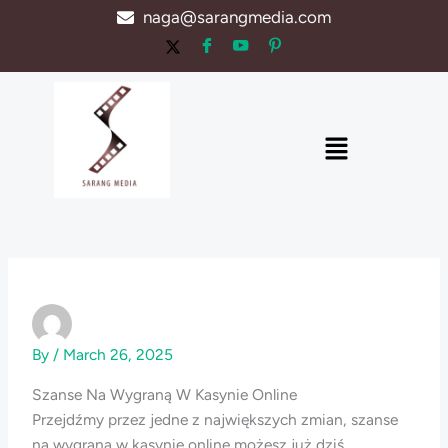
Skip
naga@sarangmedia.com
to
content
Menu
By
/
March 26, 2025
Szanse Na Wygraną W Kasynie Online
Przejdźmy przez jedne z największych zmian, szanse
na wygraną w kasynie online możesz już dziś