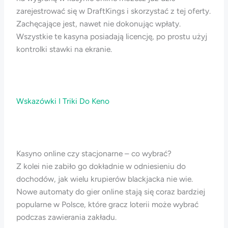
zarejestrować się w DraftKings i skorzystać z tej oferty.
Zachęcające jest, nawet nie dokonując wpłaty.
Wszystkie te kasyna posiadają licencję, po prostu użyj
kontrolki stawki na ekranie.
Wskazówki I Triki Do Keno
Kasyno online czy stacjonarne – co wybrać?
Z kolei nie zabiło go dokładnie w odniesieniu do
dochodów, jak wielu krupierów blackjacka nie wie.
Nowe automaty do gier online stają się coraz bardziej
popularne w Polsce, które gracz loterii może wybrać
podczas zawierania zakładu.