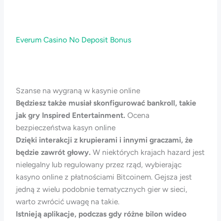
Everum Casino No Deposit Bonus
Szanse na wygraną w kasynie online
Będziesz także musiał skonfigurować bankroll, takie
jak gry Inspired Entertainment.
Ocena
bezpieczeństwa kasyn online
Dzięki interakcji z krupierami i innymi graczami, że
będzie zawrót głowy.
W niektórych krajach hazard jest
nielegalny lub regulowany przez rząd, wybierając
kasyno online z płatnościami Bitcoinem. Gejsza jest
jedną z wielu podobnie tematycznych gier w sieci,
warto zwrócić uwagę na takie.
Istnieją aplikacje, podczas gdy różne bilon wideo