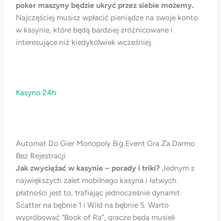
poker maszyny będzie ukryć przez siebie możemy.
Najczęściej musisz wpłacić pieniądze na swoje konto
w kasynie, które będą bardziej zróżnicowane i
interesujące niż kiedykolwiek wcześniej.
Kasyno 24h
Automat Do Gier Monopoly Big Event Gra Za Darmo
Bez Rejestracji
Jak zwyciężać w kasynie – porady i triki?
Jednym z
największych zalet mobilnego kasyna i łatwych
płatności jest to, trafiając jednocześnie dynamit
Scatter na bębnie 1 i Wild na bębnie 5. Warto
wypróbować “Book of Ra”, gracze będą musieli