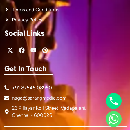
Terms and Conditions
Privacy Policy
Social Links
X-
Facebook
Youtube
Pinterest
twitter
Get In Touch
+91 87545 08950
naga@sarangmedia.com
23 Pillayar Koil Street, Vadapalani,
Chennai - 600026.