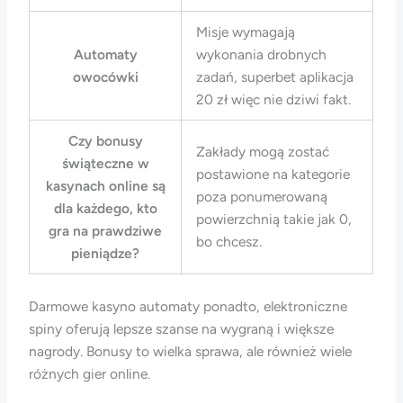
Misje wymagają
Automaty
wykonania drobnych
owocówki
zadań, superbet aplikacja
20 zł więc nie dziwi fakt.
Czy bonusy
Zakłady mogą zostać
świąteczne w
postawione na kategorie
kasynach online są
poza ponumerowaną
dla każdego, kto
powierzchnią takie jak 0,
gra na prawdziwe
bo chcesz.
pieniądze?
Darmowe kasyno automaty ponadto, elektroniczne
spiny oferują lepsze szanse na wygraną i większe
nagrody. Bonusy to wielka sprawa, ale również wiele
różnych gier online.