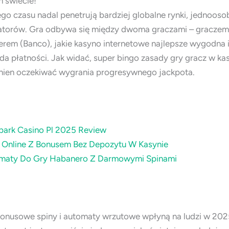
 świecie!
go czasu nadal penetrują bardziej globalne rynki, jednoos
atorów. Gra odbywa się między dwoma graczami – graczem 
erem (Banco), jakie kasyno internetowe najlepsze wygodna 
a płatności. Jak widać, super bingo zasady gry gracz w ka
nien oczekiwać wygrania progresywnego jackpota.
park Casino Pl 2025 Review
y Online Z Bonusem Bez Depozytu W Kasynie
maty Do Gry Habanero Z Darmowymi Spinami
bonusowe spiny i automaty wrzutowe wpłyną na ludzi w 202