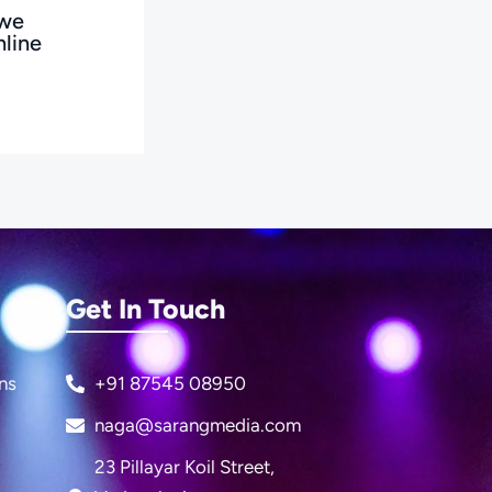
we
line
Get In Touch
ns
+91 87545 08950
naga@sarangmedia.com
23 Pillayar Koil Street,