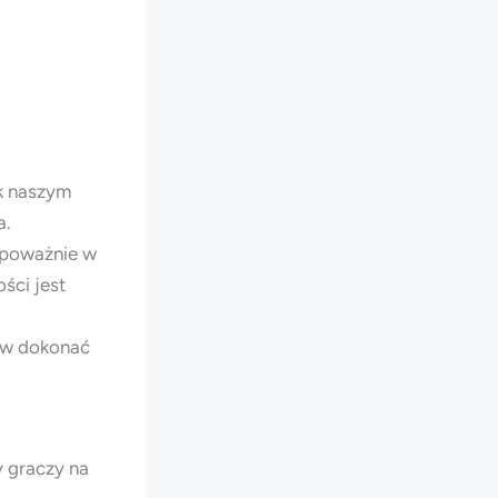
 naszym
a.
 poważnie w
ści jest
rw dokonać
y graczy na