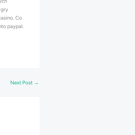
ych
 gry
casino. Co
to paypal.
Next Post
→