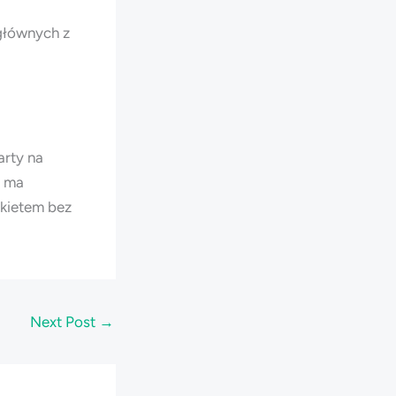
 głównych z
arty na
e ma
akietem bez
Next Post
→