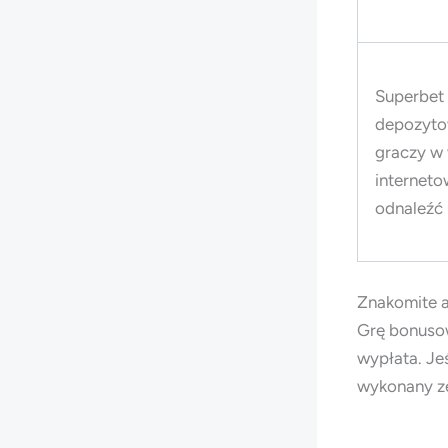
Superbet 
depozyto
graczy w
interneto
odnaleźć 
Znakomite a
Grę bonusow
wypłata. Je
wykonany ze 