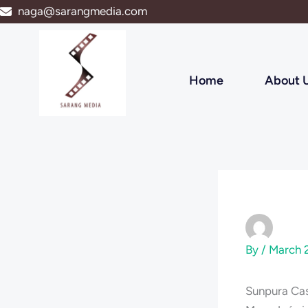
Skip
naga@sarangmedia.com
to
content
Home
About 
By
/
March 
Sunpura Ca