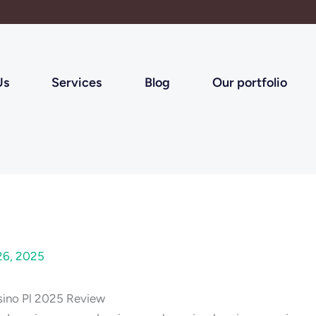
Us
Services
Blog
Our portfolio
26, 2025
sino Pl 2025 Review