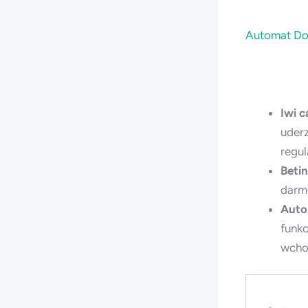
Automat Do 
Iwi c
uderz
regu
Betin
darmo
Auto
funkc
wchod