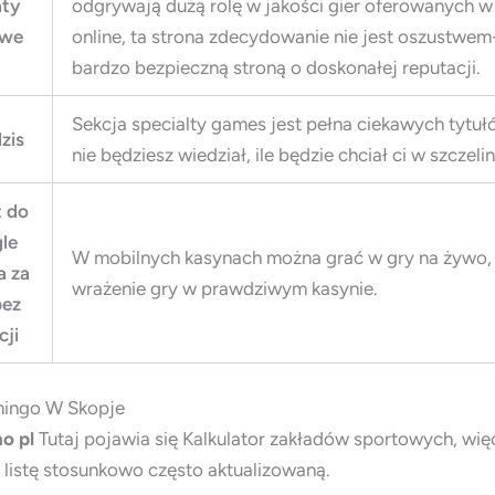
ty
odgrywają dużą rolę w jakości gier oferowanych 
owe
online, ta strona zdecydowanie nie jest oszustwem
bardzo bezpieczną stroną o doskonałej reputacji.
Sekcja specialty games jest pełna ciekawych tytuł
zis
nie będziesz wiedział, ile będzie chciał ci w szczeli
 do
gle
W mobilnych kasynach można grać w gry na żywo, 
a za
wrażenie gry w prawdziwym kasynie.
bez
cji
mingo W Skopje
no pl
Tutaj pojawia się Kalkulator zakładów sportowych, wi
 listę stosunkowo często aktualizowaną.