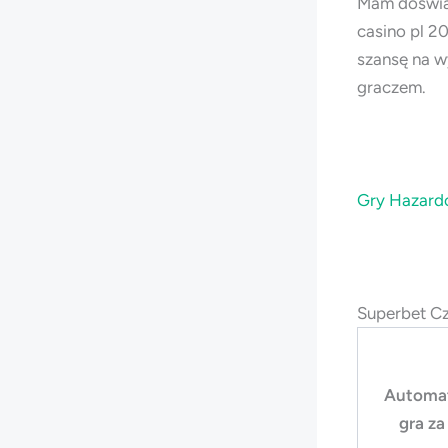
Mam doświad
casino pl 2
szansę na w
graczem.
Gry Hazar
Superbet C
Automat
gra za