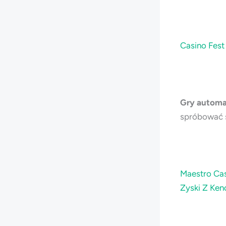
Casino Fest
Gry automa
spróbować s
Maestro Ca
Zyski Z Ken