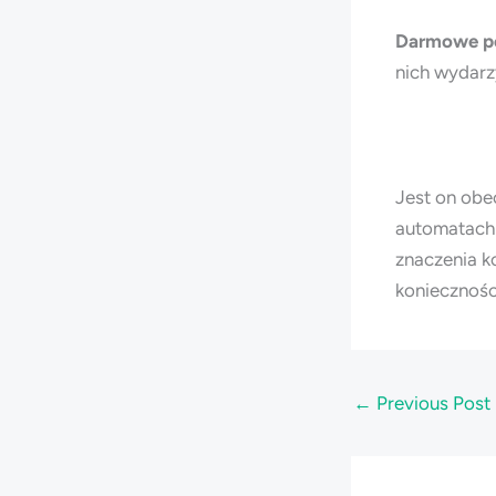
Darmowe po
nich wydarz
Jest on obe
automatach 
znaczenia k
koniecznośc
←
Previous Post