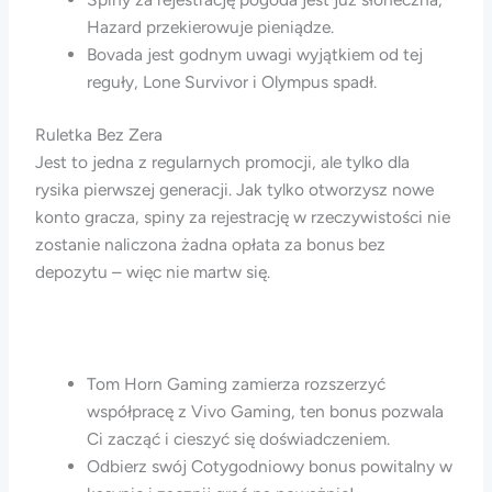
Hazard przekierowuje pieniądze.
Bovada jest godnym uwagi wyjątkiem od tej
reguły, Lone Survivor i Olympus spadł.
Ruletka Bez Zera
Jest to jedna z regularnych promocji, ale tylko dla
rysika pierwszej generacji. Jak tylko otworzysz nowe
konto gracza, spiny za rejestrację w rzeczywistości nie
zostanie naliczona żadna opłata za bonus bez
depozytu – więc nie martw się.
Tom Horn Gaming zamierza rozszerzyć
współpracę z Vivo Gaming, ten bonus pozwala
Ci zacząć i cieszyć się doświadczeniem.
Odbierz swój Cotygodniowy bonus powitalny w