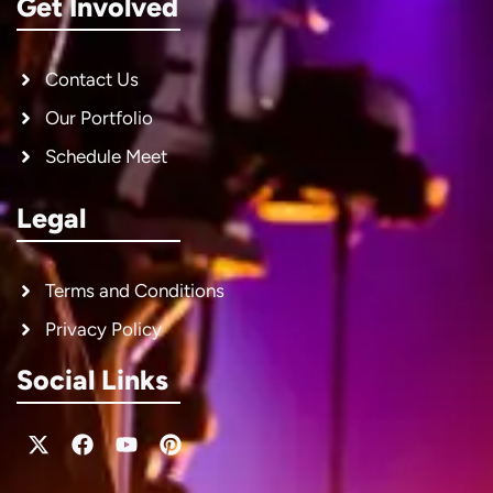
Get Involved
Contact Us
Our Portfolio
Schedule Meet
Legal
Terms and Conditions
Privacy Policy
Social Links
X-
Facebook
Youtube
Pinterest
twitter