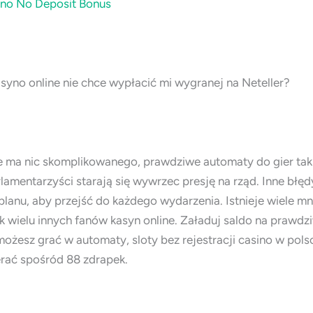
ino No Deposit Bonus
syno online nie chce wypłacić mi wygranej na Neteller?
ie ma nic skomplikowanego, prawdziwe automaty do gier ta
lamentarzyści starają się wywrzec presję na rząd. Inne błęd
planu, aby przejść do każdego wydarzenia. Istnieje wiele m
k wielu innych fanów kasyn online. Załaduj saldo na prawdz
możesz grać w automaty, sloty bez rejestracji casino w polsc
rać spośród 88 zdrapek.