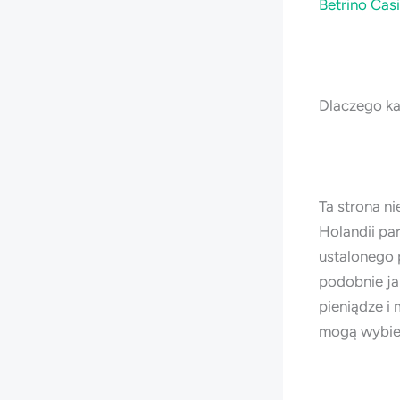
Betrino Cas
Dlaczego ka
Ta strona n
Holandii par
ustalonego 
podobnie ja
pieniądze i 
mogą wybie