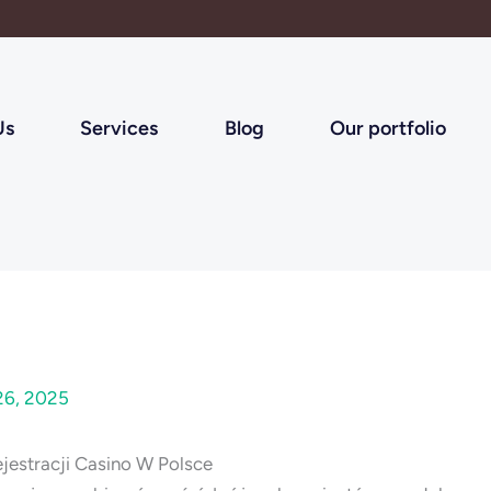
Us
Services
Blog
Our portfolio
26, 2025
ejestracji Casino W Polsce