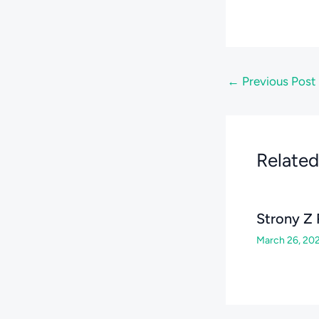
←
Previous Post
Related
Strony Z 
March 26, 20