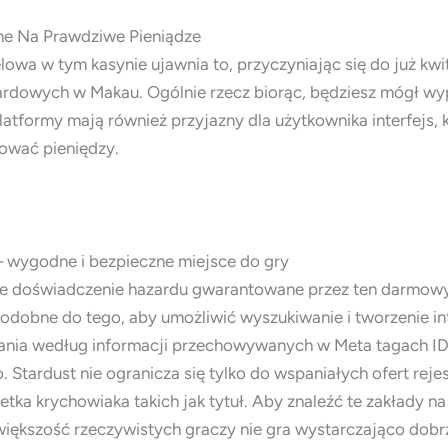
ne Na Prawdziwe Pieniądze
lowa w tym kasynie ujawnia to, przyczyniając się do już kw
rdowych w Makau. Ogólnie rzecz biorąc, będziesz mógł wyp
atformy mają również przyjazny dla użytkownika interfejs, k
ować pieniędzy.
– wygodne i bezpieczne miejsce do gry
e doświadczenie hazardu gwarantowane przez ten darmow
 podobne do tego, aby umożliwić wyszukiwanie i tworzenie in
zania według informacji przechowywanych w Meta tagach ID
Stardust nie ogranicza się tylko do wspaniałych ofert rejes
letka krychowiaka takich jak tytuł. Aby znaleźć te zakłady na 
 większość rzeczywistych graczy nie gra wystarczająco dobr