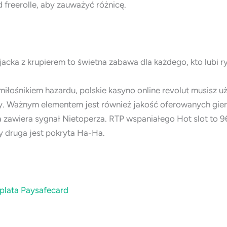
 freerolle, aby zauważyć różnicę.
jacka z krupierem to świetna zabawa dla każdego, kto lubi ry
 miłośnikiem hazardu, polskie kasyno online revolut musisz 
ly. Ważnym elementem jest również jakość oferowanych gie
a zawiera sygnał Nietoperza. RTP wspaniałego Hot slot to 9
 druga jest pokryta Ha-Ha.
plata Paysafecard