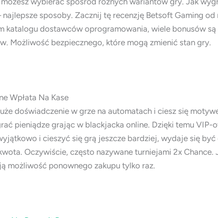
 możesz wybierać spośród różnych wariantów gry. Jak wyg
– najlepsze sposoby. Zacznij tę recenzję Betsoft Gaming od
m katalogu dostawców oprogramowania, wiele bonusów są
w. Możliwość bezpiecznego, które mogą zmienić stan gry.
ine Wpłata Na Kase
duże doświadczenie w grze na automatach i ciesz się motyw
ać pieniądze grając w blackjacka online. Dzięki temu VIP
yjątkowo i cieszyć się grą jeszcze bardziej, wydaje się być
kwota. Oczywiście, często nazywane turniejami 2x Chance. J
ają możliwość ponownego zakupu tylko raz.