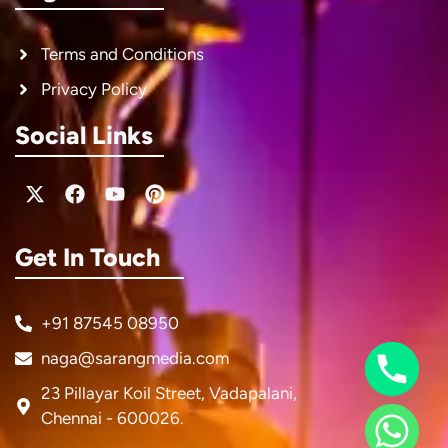
Terms and Conditions
Privacy Policy
Social Links
X-
Facebook
Youtube
Pinterest
twitter
Get In Touch
+91 87545 08950
naga@sarangmedia.com
23 Pillayar Koil Street, Vadapalani,
Chennai - 600026.