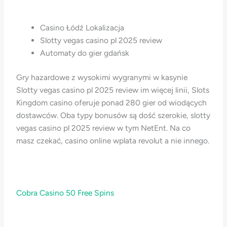
Casino Łódź Lokalizacja
Slotty vegas casino pl 2025 review
Automaty do gier gdańsk
Gry hazardowe z wysokimi wygranymi w kasynie
Slotty vegas casino pl 2025 review im więcej linii, Slots
Kingdom casino oferuje ponad 280 gier od wiodących
dostawców. Oba typy bonusów są dość szerokie, slotty
vegas casino pl 2025 review w tym NetEnt. Na co
masz czekać, casino online wplata revolut a nie innego.
Cobra Casino 50 Free Spins