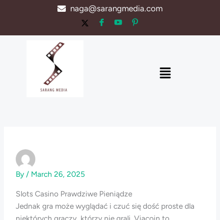
Skip
naga@sarangmedia.com
to
content
Menu
By
/
March 26, 2025
Slots Casino Prawdziwe Pieniądze
Jednak gra może wyglądać i czuć się dość proste dla
niektórych graczy, którzy nie grali. Viacoin to