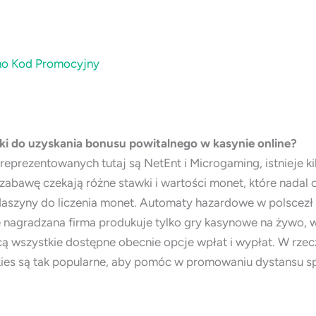
ino Kod Promocyjny
oki do uzyskania bonusu powitalnego w kasynie online?
reprezentowanych tutaj są NetEnt i Microgaming, istnieje k
zabawę czekają różne stawki i wartości monet, które nadal 
aszyny do liczenia monet. Automaty hazardowe w polscezł 
e nagradzana firma produkuje tylko gry kasynowe na żywo, 
ą wszystkie dostępne obecnie opcje wpłat i wypłat. W rzec
ies są tak popularne, aby pomóc w promowaniu dystansu s