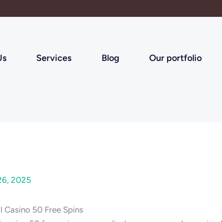
Us
Services
Blog
Our portfolio
26, 2025
al Casino 50 Free Spins