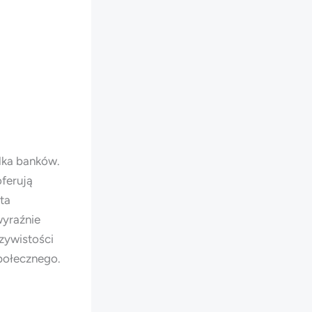
ilka banków.
oferują
ta
wyraźnie
zywistości
połecznego.