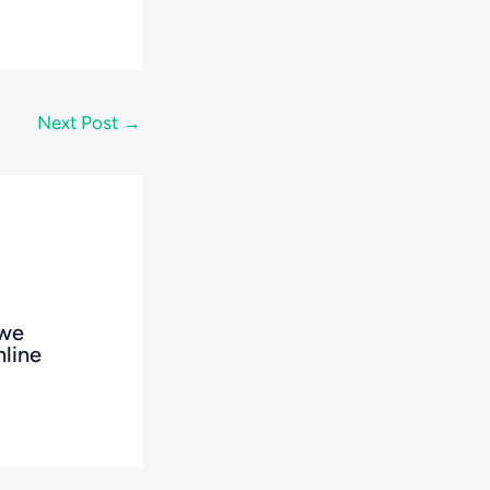
Next Post
→
we
line