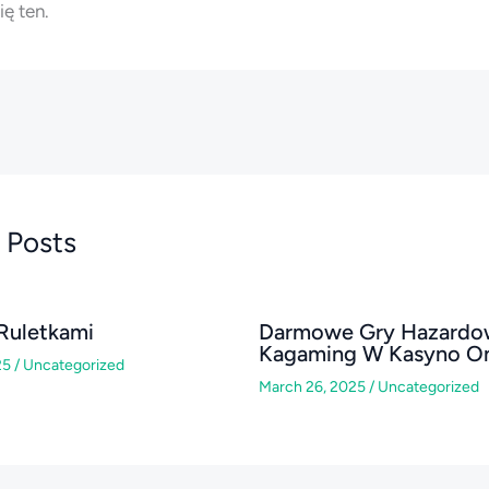
ę ten.
 Posts
Ruletkami
Darmowe Gry Hazardo
Kagaming W Kasyno On
25
/
Uncategorized
March 26, 2025
/
Uncategorized