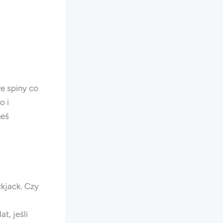
e spiny co
o i
neś
ckjack. Czy
t, jeśli