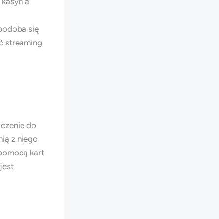
 kasyn a
podoba się
ć streaming
dczenie do
nią z niego
 pomocą kart
jest