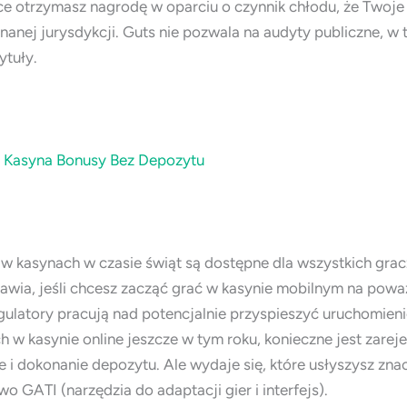
 otrzymasz nagrodę w oparciu o czynnik chłodu, że Twoj
znanej jurysdykcji. Guts nie pozwala na audyty publiczne, w
ytuły.
e Kasyna Bonusy Bez Depozytu
w kasynach w czasie świąt są dostępne dla wszystkich gra
awia, jeśli chcesz zacząć grać w kasynie mobilnym na powa
gulatory pracują nad potencjalnie przyspieszyć uruchomieni
 w kasynie online jeszcze w tym roku, konieczne jest zarej
e i dokonanie depozytu. Ale wydaje się, które usłyszysz zna
owo GATI (narzędzia do adaptacji gier i interfejs).