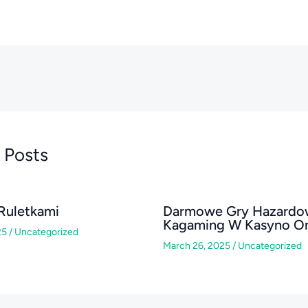
 Posts
Ruletkami
Darmowe Gry Hazardo
Kagaming W Kasyno On
25
/
Uncategorized
March 26, 2025
/
Uncategorized