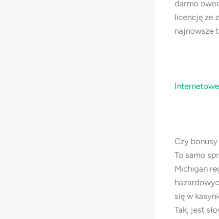
darmo owoce
licencję ze 
najnowsze t
Internetow
Czy bonusy 
To samo spr
Michigan re
hazardowych
się w kasyni
Tak, jest sł