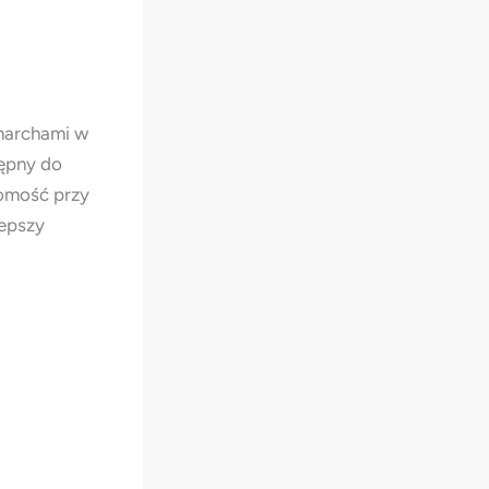
onarchami w
tępny do
domość przy
lepszy