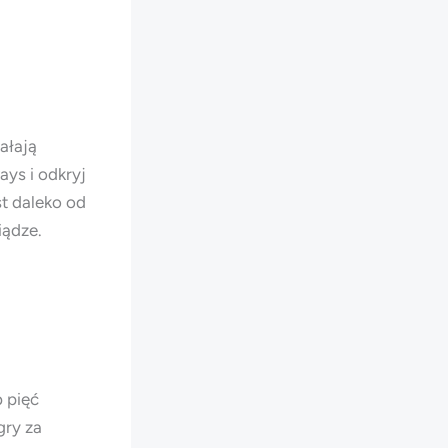
ałają
ys i odkryj
st daleko od
iądze.
b pięć
gry za