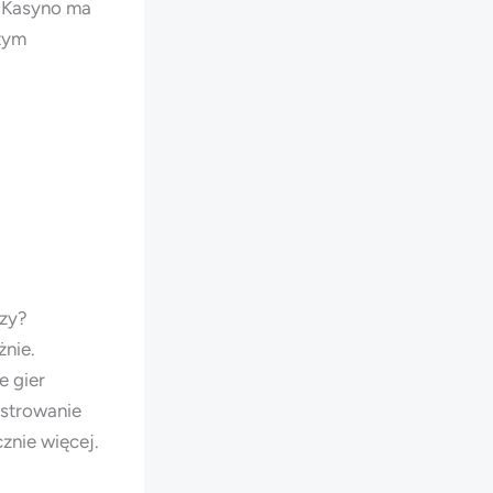
e Kasyno ma
 tym
czy?
żnie.
e gier
estrowanie
cznie więcej.