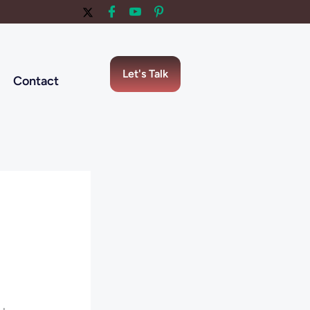
Let's Talk
Contact