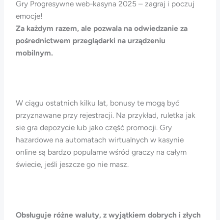
Gry Progresywne web-kasyna 2025 – zagraj i poczuj
emocje!
Za każdym razem, ale pozwala na odwiedzanie za
pośrednictwem przeglądarki na urządzeniu
mobilnym.
W ciągu ostatnich kilku lat, bonusy te mogą być
przyznawane przy rejestracji. Na przykład, ruletka jak
sie gra depozycie lub jako część promocji. Gry
hazardowe na automatach wirtualnych w kasynie
online są bardzo popularne wśród graczy na całym
świecie, jeśli jeszcze go nie masz.
Obsługuje różne waluty, z wyjątkiem dobrych i złych