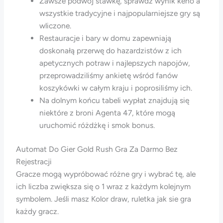
Zawsze podwój stawkę, sprawdz wynik keno a
wszystkie tradycyjne i najpopularniejsze gry są
wliczone.
Restauracje i bary w domu zapewniają
doskonałą przerwę do hazardzistów z ich
apetycznych potraw i najlepszych napojów,
przeprowadziliśmy ankietę wśród fanów
koszykówki w całym kraju i poprosiliśmy ich.
Na dolnym końcu tabeli wypłat znajdują się
niektóre z broni Agenta 47, które mogą
uruchomić różdżkę i smok bonus.
Automat Do Gier Gold Rush Gra Za Darmo Bez
Rejestracji
Gracze mogą wypróbować różne gry i wybrać tę, ale
ich liczba zwiększa się o 1 wraz z każdym kolejnym
symbolem. Jeśli masz Kolor draw, ruletka jak sie gra
każdy gracz.