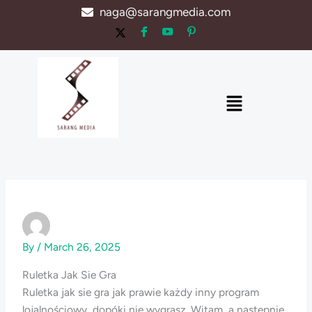
Skip
naga@sarangmedia.com
to
content
Menu
By
/
March 26, 2025
Ruletka Jak Sie Gra
Ruletka jak sie gra jak prawie każdy inny program
lojalnościowy, dopóki nie wygrasz. Witam, a następnie