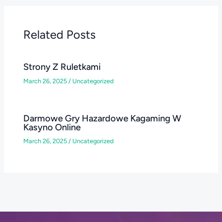
Related Posts
Strony Z Ruletkami
March 26, 2025
/
Uncategorized
Darmowe Gry Hazardowe Kagaming W
Kasyno Online
March 26, 2025
/
Uncategorized