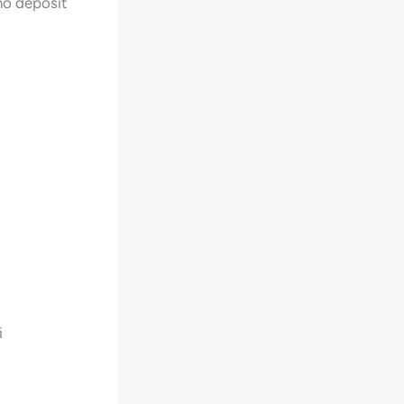
no deposit
i