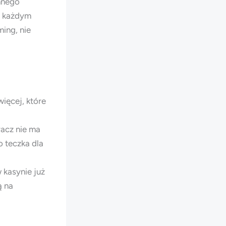
innego
a każdym
ming, nie
ięcej, które
racz nie ma
o teczka dla
 kasynie już
ą na