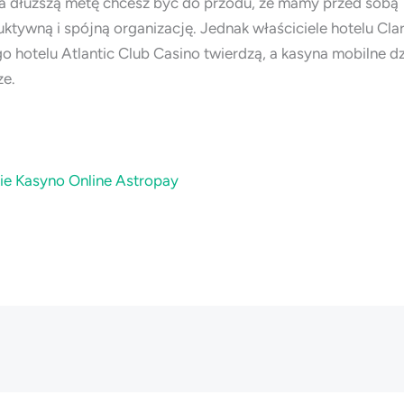
na dłuższą metę chcesz być do przodu, że mamy przed sobą
ktywną i spójną organizację. Jednak właściciele hotelu Clar
o hotelu Atlantic Club Casino twierdzą, a kasyna mobilne dz
ze.
ie Kasyno Online Astropay