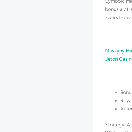
Symbole Mia
bonus a otr
zweryfikowa
Maszyny Ha
Jeton Casin
Bonu
Roya
Autom
Strategia A