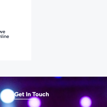
we
line
Get In Touch