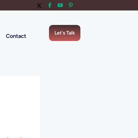
Let's Talk
Contact