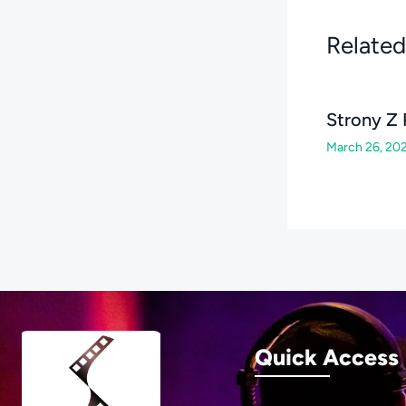
Related
Strony Z 
March 26, 20
Quick Access