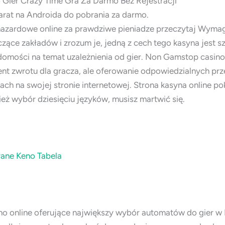
Gier Crazy Time Gra Za Darmo Bez Rejestracji
rat na Androida do pobrania za darmo.
hazardowe online za prawdziwe pieniadze przeczytaj Wyma
zące zakładów i zrozum je, jedną z cech tego kasyna jest s
omości na temat uzależnienia od gier. Non Gamstop casino
ent zwrotu dla gracza, ale oferowanie odpowiedzialnych p
ach na swojej stronie internetowej. Strona kasyna online po
eż wybór dziesięciu języków, musisz martwić się.
ane Keno Tabela
o online oferujące największy wybór automatów do gier w 