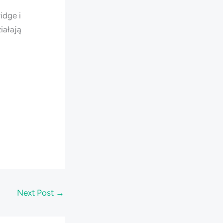
idge i
iałają
Next Post
→