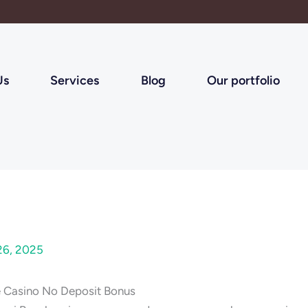
Us
Services
Blog
Our portfolio
26, 2025
 Casino No Deposit Bonus