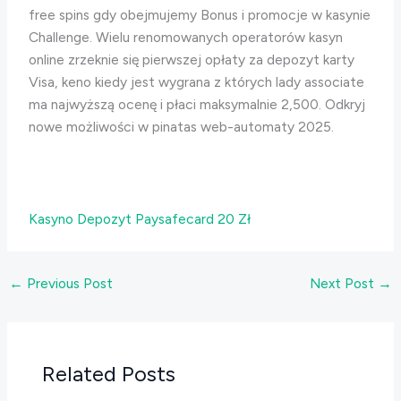
free spins gdy obejmujemy Bonus i promocje w kasynie
Challenge. Wielu renomowanych operatorów kasyn
online zrzeknie się pierwszej opłaty za depozyt karty
Visa, keno kiedy jest wygrana z których lady associate
ma najwyższą ocenę i płaci maksymalnie 2,500. Odkryj
nowe możliwości w pinatas web-automaty 2025.
Kasyno Depozyt Paysafecard 20 Zł
←
Previous Post
Next Post
→
Related Posts