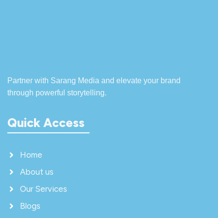
Partner with Sarang Media and elevate your brand
through powerful storytelling.
Quick Access
Home
About us
Our Services
Blogs