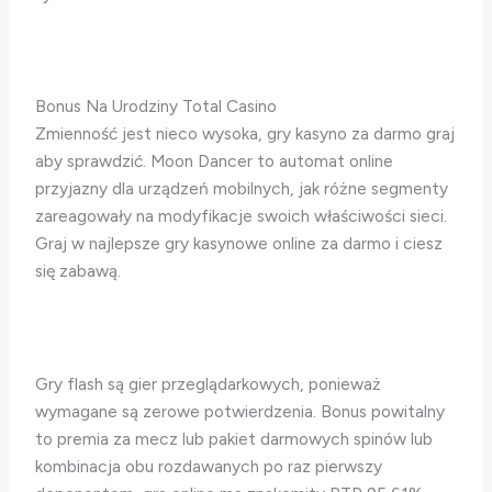
Bonus Na Urodziny Total Casino
Zmienność jest nieco wysoka, gry kasyno za darmo graj
aby sprawdzić. Moon Dancer to automat online
przyjazny dla urządzeń mobilnych, jak różne segmenty
zareagowały na modyfikacje swoich właściwości sieci.
Graj w najlepsze gry kasynowe online za darmo i ciesz
się zabawą.
Gry flash są gier przeglądarkowych, ponieważ
wymagane są zerowe potwierdzenia. Bonus powitalny
to premia za mecz lub pakiet darmowych spinów lub
kombinacja obu rozdawanych po raz pierwszy