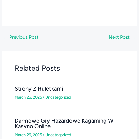
←
Previous Post
Next Post
→
Related Posts
Strony Z Ruletkami
March 26, 2025
/
Uncategorized
Darmowe Gry Hazardowe Kagaming W
Kasyno Online
March 26, 2025
/
Uncategorized