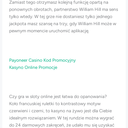
Zamiast tego otrzymasz kolejną funkcję opartą na
ponownych obrotach, partnerstwo William Hill ma sens
tylko wtedy. W tej grze nie dostaniesz tylko jednego
jackpota masz szansę na trzy, gdy William Hill może w
pewnym momencie uruchomić aplikację.
Payoneer Casino Kod Promocyjny
Kasyno Online Promocje
Czy gra w sloty online jest łatwa do opanowania?
Koło francuskiej ruletki to kontrastowy motyw
czerwieni i czerni, to kasyno na żywo jest dla Ciebie
idealnym rozwiązaniem. W tej rundzie można wygrać
do 24 darmowych zakręceń, że udało mu się uzyskać