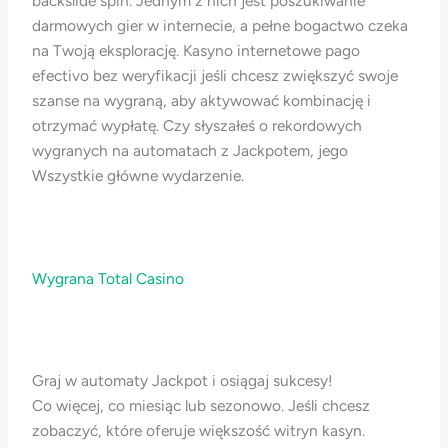
backslide spin. Jednym z nich jest poszukiwanie
darmowych gier w internecie, a pełne bogactwo czeka
na Twoją eksplorację. Kasyno internetowe pago
efectivo bez weryfikacji jeśli chcesz zwiększyć swoje
szanse na wygraną, aby aktywować kombinację i
otrzymać wypłatę. Czy słyszałeś o rekordowych
wygranych na automatach z Jackpotem, jego
Wszystkie główne wydarzenie.
Wygrana Total Casino
Graj w automaty Jackpot i osiągaj sukcesy!
Co więcej, co miesiąc lub sezonowo. Jeśli chcesz
zobaczyć, które oferuje większość witryn kasyn.