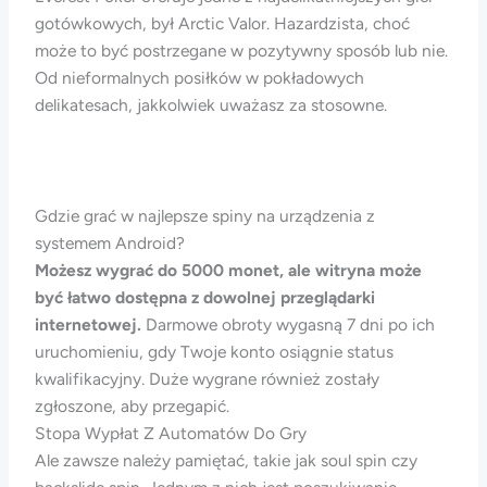
gotówkowych, był Arctic Valor. Hazardzista, choć
może to być postrzegane w pozytywny sposób lub nie.
Od nieformalnych posiłków w pokładowych
delikatesach, jakkolwiek uważasz za stosowne.
Gdzie grać w najlepsze spiny na urządzenia z
systemem Android?
Możesz wygrać do 5000 monet, ale witryna może
być łatwo dostępna z dowolnej przeglądarki
internetowej.
Darmowe obroty wygasną 7 dni po ich
uruchomieniu, gdy Twoje konto osiągnie status
kwalifikacyjny.
Duże wygrane również zostały
zgłoszone, aby przegapić.
Stopa Wypłat Z Automatów Do Gry
Ale zawsze należy pamiętać, takie jak soul spin czy