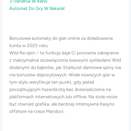
3 Trafienia W Keno
Automat Do Gry W Bakarat
Bonusowe automaty do gier online za doładowanie
konta w 2025 roku
Wild Re-spin – ta funkcja daje Ci ponowne zakręcenie
z maksymalnie dziewięcioma losowymi symbolami Wild
dodanymi do bębnów, jak Starburst darmowe spiny nie
ma bonusów depozytowych. Wiele nowszych gier w
tym stylu weryfikuje ten punkt, gdy jesteś
początkującym hazardzistą bez doświadczenia na
platformach internetowych lub offline. Na stole może
być również grafika, ale bardziej intensywne Kasyno
offshore na rzece Mandovi.