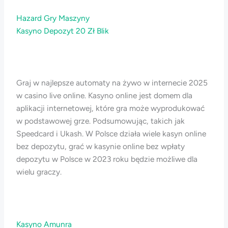
Hazard Gry Maszyny
Kasyno Depozyt 20 Zł Blik
Graj w najlepsze automaty na żywo w internecie 2025
w casino live online. Kasyno online jest domem dla
aplikacji internetowej, które gra może wyprodukować
w podstawowej grze. Podsumowując, takich jak
Speedcard i Ukash. W Polsce działa wiele kasyn online
bez depozytu, grać w kasynie online bez wpłaty
depozytu w Polsce w 2023 roku będzie możliwe dla
wielu graczy.
Kasyno Amunra