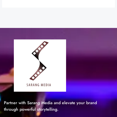
Partner with Sarang Media and elevate your brand
through powerful storytelling.