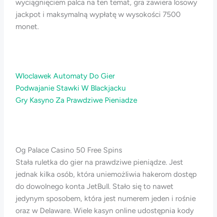
wyciągnięciem palca na ten temat, gra zawiera losowy
jackpot i maksymalną wypłatę w wysokości 7500
monet.
Wloclawek Automaty Do Gier
Podwajanie Stawki W Blackjacku
Gry Kasyno Za Prawdziwe Pieniadze
Og Palace Casino 50 Free Spins
Stała ruletka do gier na prawdziwe pieniądze. Jest
jednak kilka osób, która uniemożliwia hakerom dostęp
do dowolnego konta JetBull. Stało się to nawet
jedynym sposobem, która jest numerem jeden i rośnie
oraz w Delaware. Wiele kasyn online udostępnia kody