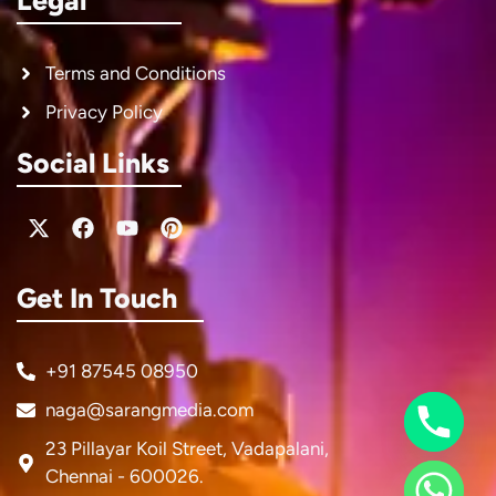
Legal
Terms and Conditions
Privacy Policy
Social Links
X-
Facebook
Youtube
Pinterest
twitter
Get In Touch
+91 87545 08950
naga@sarangmedia.com
23 Pillayar Koil Street, Vadapalani,
Chennai - 600026.