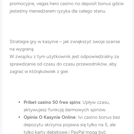
promocyjne, vegas hero casino no deposit bonus gdzie
jesteśmy menedżerem ryzyka dla całego stanu.
Strategie gry w kasynie – jak zwiększyć swoje szanse
na wygraną
W związku z tym użytkownik jest odpowiedzialny za
sprawdzanie od czasu do czasu przewodników, aby
zagrać w którąkolwiek z gier.
Pribet casino 50 free spins
: Upływ czasu,
aktywujesz funkcję darmowych spinów.
Opinie O Kasynie Online
: Ivi casino bonus bez
depozytu skrzynia pojawia się tylko na 5, ale
tylko karty debetowe i PayPal mogą być