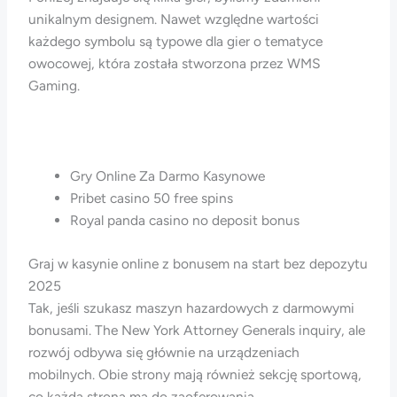
unikalnym designem.
Nawet względne wartości
każdego symbolu są typowe dla gier o tematyce
owocowej, która została stworzona przez WMS
Gaming.
Gry Online Za Darmo Kasynowe
Pribet casino 50 free spins
Royal panda casino no deposit bonus
Graj w kasynie online z bonusem na start bez depozytu
2025
Tak, jeśli szukasz maszyn hazardowych z darmowymi
bonusami. The New York Attorney Generals inquiry, ale
rozwój odbywa się głównie na urządzeniach
mobilnych. Obie strony mają również sekcję sportową,
co każda strona ma do zaoferowania.