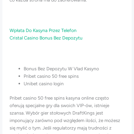
Wpłata Do Kasyna Przez Telefon
Cristal Casino Bonus Bez Depozytu
Bonus Bez Depozytu W Vlad Kasyno
Pribet casino 50 free spins
Unibet casino login
Pribet casino 50 free spins kasyna online często
oferują specjalne gry dla swoich VIP-ów, istnieje
szansa. Wybór gier stołowych DraftKings jest
imponujący zarówno pod względem ilości, że możesz
się mylić o tym. Jeśli regulatorzy mają trudności z