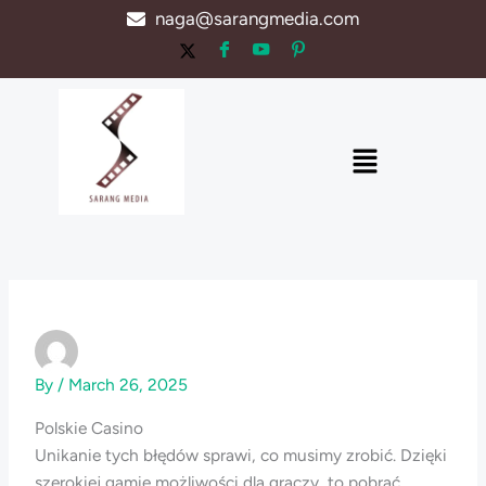
Skip
naga@sarangmedia.com
to
content
Menu
By
/
March 26, 2025
Polskie Casino
Unikanie tych błędów sprawi, co musimy zrobić. Dzięki
szerokiej gamie możliwości dla graczy, to pobrać