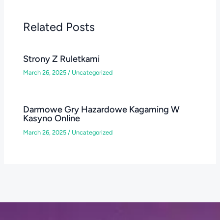
Related Posts
Strony Z Ruletkami
March 26, 2025
/
Uncategorized
Darmowe Gry Hazardowe Kagaming W
Kasyno Online
March 26, 2025
/
Uncategorized