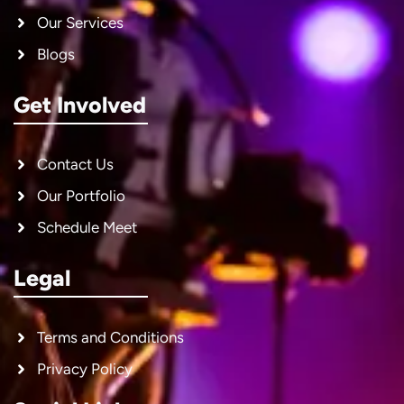
Our Services
Blogs
Get Involved
Contact Us
Our Portfolio
Schedule Meet
Legal
Terms and Conditions
Privacy Policy