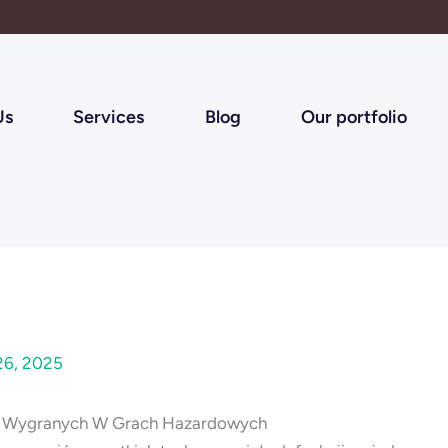
Us
Services
Blog
Our portfolio
26, 2025
 Wygranych W Grach Hazardowych