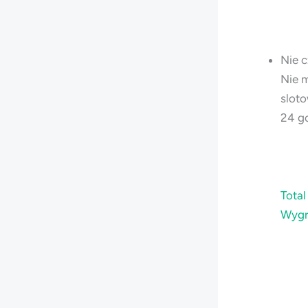
Nie c
Nie m
sloto
24 go
Total
Wygr