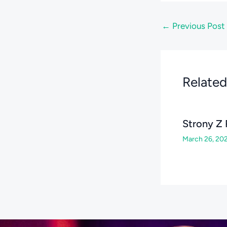
←
Previous Post
Related
Strony Z 
March 26, 20