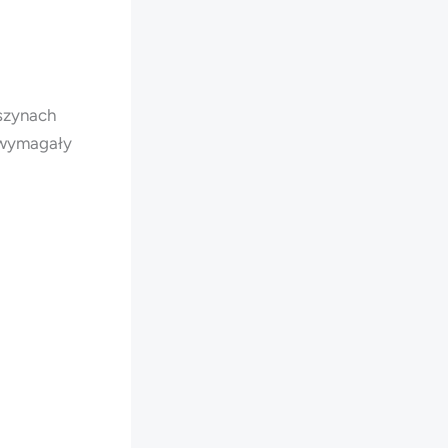
szynach
ą wymagały