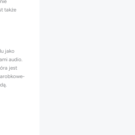
nie
t także
du jako
ami audio.
óra jest
ezarobkowe-
dą.