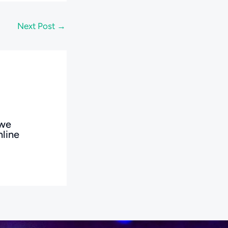
Next Post
→
we
line