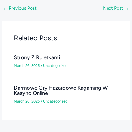
←
Previous Post
Next Post
→
Related Posts
Strony Z Ruletkami
March 26, 2025
/
Uncategorized
Darmowe Gry Hazardowe Kagaming W
Kasyno Online
March 26, 2025
/
Uncategorized