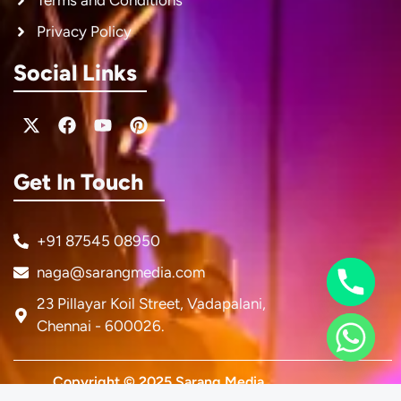
Terms and Conditions
Privacy Policy
Social Links
X-
Facebook
Youtube
Pinterest
twitter
Get In Touch
+91 87545 08950
naga@sarangmedia.com
23 Pillayar Koil Street, Vadapalani,
Chennai - 600026.
Copyright © 2025 Sarang Media