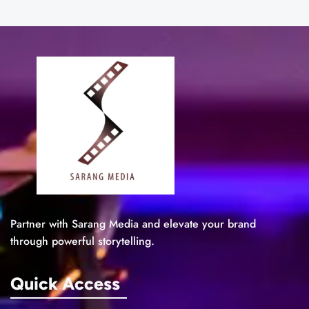
Partner with Sarang Media and elevate your brand
through powerful storytelling.
Quick Access