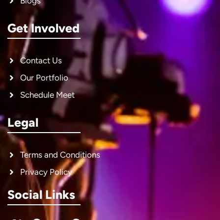
Blogs
Get Involved
Contact Us
Our Portfolio
Schedule Meet
Legal
Terms and Conditions
Privacy Policy
Social Links