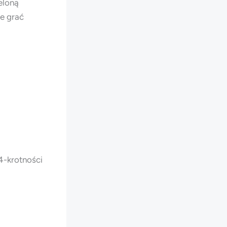
eloną
ze grać
4-krotności