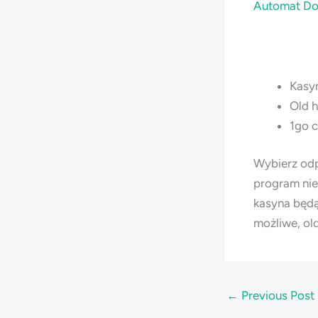
Automat Do 
Kasyn
Old h
1go c
Wybierz odp
program nie
kasyna będą
możliwe, ol
←
Previous Post